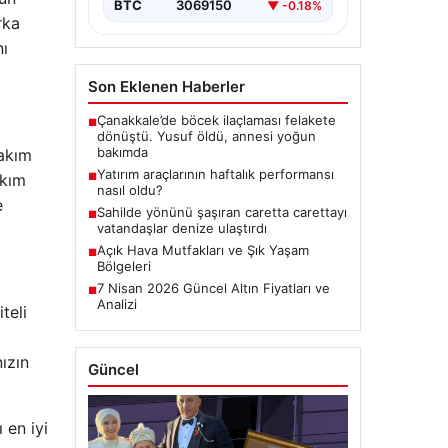
BTC
3069150
▼ -0.18%
rka
nı
Son Eklenen Haberler
Çanakkale’de böcek ilaçlaması felakete
■
dönüştü. Yusuf öldü, annesi yoğun
bakımda
bakım
Yatırım araçlarının haftalık performansı
akım
■
nasıl oldu?
e
Sahilde yönünü şaşıran caretta carettayı
■
vatandaşlar denize ulaştırdı
Açık Hava Mutfakları ve Şık Yaşam
■
Bölgeleri
7 Nisan 2026 Güncel Altın Fiyatları ve
■
Analizi
teli
ızın
Güncel
 en iyi