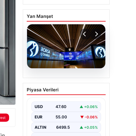
Yan Manşet
05.08.2026
Yatırım araçlarının
Piyasa Verileri
haftalık performansı
nasıl oldu?
USD
47.60
▲ +0.06%
EUR
55.00
▼ -0.06%
rest
ALTIN
6499.5
▲ +0.05%
gün