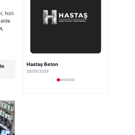
, hızlı
 elde
m
,
Prenses Night Club
de
29/04/2026