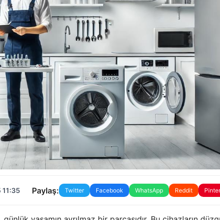
Paylaş:
 11:35
Twitter
Facebook
WhatsApp
Reddit
Pinte
, günlük yaşamın ayrılmaz bir parçasıdır. Bu cihazların düz