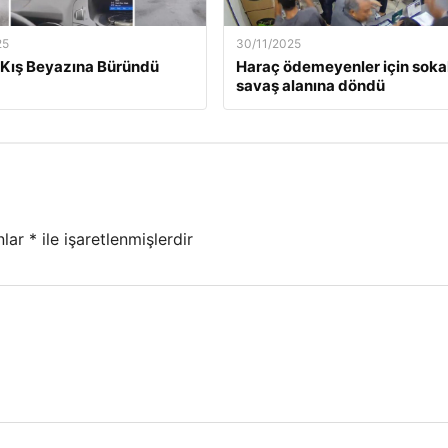
25
30/11/2025
Kış Beyazına Büründü
Haraç ödemeyenler için soka
savaş alanına döndü
nlar
*
ile işaretlenmişlerdir