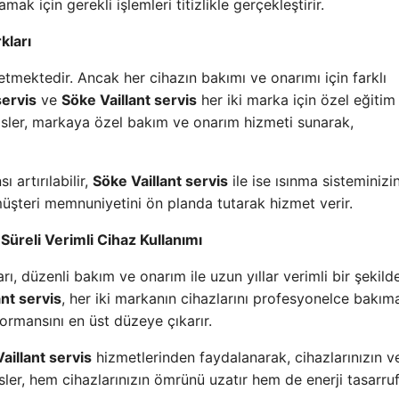
k için gerekli işlemleri titizlikle gerçekleştirir.
kları
retmektedir. Ancak her cihazın bakımı ve onarımı için farklı
servis
ve
Söke Vaillant servis
her iki marka için özel eğitim
visler, markaya özel bakım ve onarım hizmeti sunarak,
 artırılabilir,
Söke Vaillant servis
ile ise ısınma sisteminizi
 müşteri memnuniyetini ön planda tutarak hizmet verir.
 Süreli Verimli Cihaz Kullanımı
arı, düzenli bakım ve onarım ile uzun yıllar verimli bir şekild
ant servis
, her iki markanın cihazlarını profesyonelce bakım
formansını en üst düzeye çıkarır.
aillant servis
hizmetlerinden faydalanarak, cihazlarınızın ve
visler, hem cihazlarınızın ömrünü uzatır hem de enerji tasarru