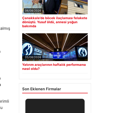
06/08/2026
Çanakkale’de böcek ilaçlaması felakete
dönüştü. Yusuf öldü, annesi yoğun
bakımda
 almış
n
05/08/2026
Yatırım araçlarının haftalık performansı
nasıl oldu?
e
a
Son Eklenen Firmalar
rimli
fu