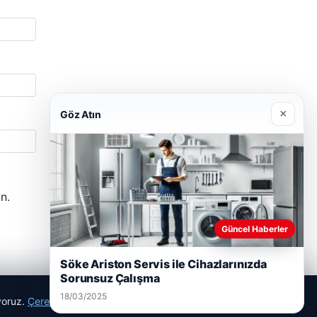
×
Göz Atın
n.
Güncel Haberler
Söke Ariston Servis ile Cihazlarınızda
Sorunsuz Çalışma
18/03/2025
ıyoruz.
Çerez Politikamız
Reddet
Kabul Et