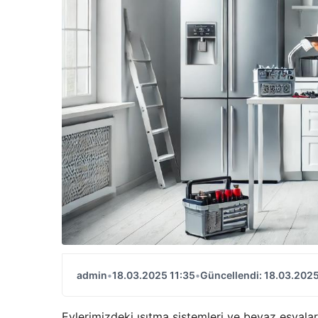
admin
•
18.03.2025 11:35
•
Güncellendi: 18.03.2025
Evlerimizdeki ısıtma sistemleri ve beyaz eşyalar