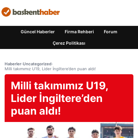
Güncel Haberler
Firma Rehberi
Forum
Çerez Politikası
Haberler
›
Uncategorized
›
Milli takımımız U19, Lider İngiltere’den puan aldı!
Milli takımımız U19,
Lider İngiltere’den
puan aldı!