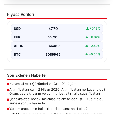
07.08.2026
Altın fiyatları canlı 2 Nisan 2026: Altın
Piyasa Verileri
fiyatları ne kadar oldu? Gram, çeyrek,
yarım ve cumhuriyet altını alış satış
fiyatları
USD
47.70
▲ +0.15%
EUR
55.20
▲ +0.32%
ALTIN
6648.5
▲ +2.40%
BTC
3089945
▲ +0.64%
Son Eklenen Haberler
Kurumsal Atık Çözümleri ve Geri Dönüşüm
■
Altın fiyatları canlı 2 Nisan 2026: Altın fiyatları ne kadar oldu?
■
Gram, çeyrek, yarım ve cumhuriyet altını alış satış fiyatları
Çanakkale’de böcek ilaçlaması felakete dönüştü. Yusuf öldü,
■
annesi yoğun bakımda
Yatırım araçlarının haftalık performansı nasıl oldu?
■