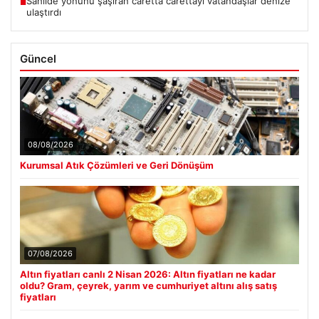
Sahilde yönünü şaşıran caretta carettayı vatandaşlar denize
■
ulaştırdı
Güncel
08/08/2026
Kurumsal Atık Çözümleri ve Geri Dönüşüm
07/08/2026
Altın fiyatları canlı 2 Nisan 2026: Altın fiyatları ne kadar
oldu? Gram, çeyrek, yarım ve cumhuriyet altını alış satış
fiyatları