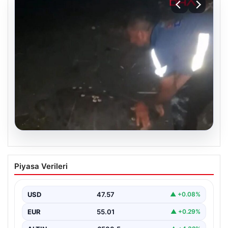
04.08.2026
Sahilde yönünü şaşıran caretta
Piyasa Verileri
carettayı vatandaşlar denize ulaştırdı
USD
47.57
▲ +0.08%
EUR
55.01
▲ +0.29%