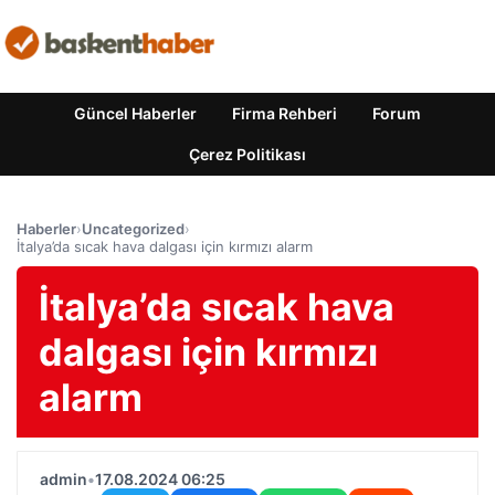
Güncel Haberler
Firma Rehberi
Forum
Çerez Politikası
Haberler
›
Uncategorized
›
İtalya’da sıcak hava dalgası için kırmızı alarm
İtalya’da sıcak hava
dalgası için kırmızı
alarm
admin
•
17.08.2024 06:25