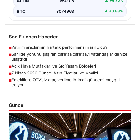
ALTIN
6500.5
▲ +4.32%
BTC
3074963
▲ +0.88%
Son Eklenen Haberler
Yatırım araçlarının haftalık performansı nasıl oldu?
■
Sahilde yönünü şaşıran caretta carettayı vatandaşlar denize
■
ulaştırdı
Açık Hava Mutfakları ve Şık Yaşam Bölgeleri
■
7 Nisan 2026 Güncel Altın Fiyatları ve Analizi
■
Emeklilere ÖTV’siz araç verilme ihtimali gündemi meşgul
■
ediyor
Güncel