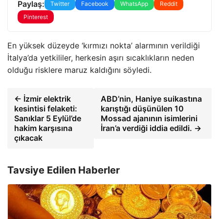
Paylaş:
Twitter
Facebook
WhatsApp
Reddit
Pinterest
En yüksek düzeyde ‘kırmızı nokta’ alarmının verildiği
İtalya’da yetkililer, herkesin aşırı sıcaklıkların neden
olduğu risklere maruz kaldığını söyledi.
← İzmir elektrik
ABD’nin, Haniye suikastına
kesintisi felaketi:
karıştığı düşünülen 10
Sanıklar 5 Eylül’de
Mossad ajanının isimlerini
hakim karşısına
İran’a verdiği iddia edildi. →
çıkacak
Tavsiye Edilen Haberler