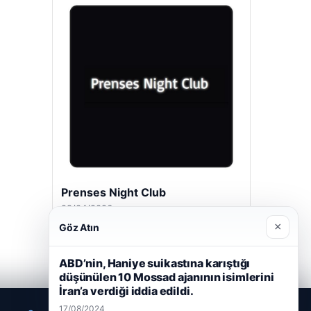
Prenses Night Club
29/04/2026
×
Göz Atın
ABD’nin, Haniye suikastına karıştığı
düşünülen 10 Mossad ajanının isimlerini
İran’a verdiği iddia edildi.
17/08/2024