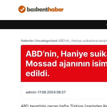
Haberler
›
Uncategorized
›
ABD’nin, Haniye suikastına karıştı
ABD’nin, Haniye suik
Mossad ajanının isiml
edildi.
admin
•
17.08.2024 08:27
ABD heyetinin geçen hafta Türkiye üzerinden Kerec