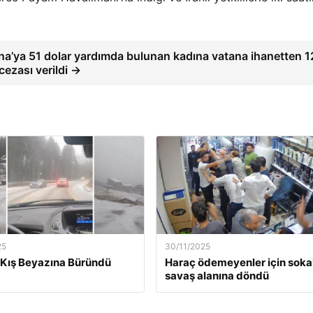
a’ya 51 dolar yardımda bulunan kadına vatana ihanetten 12
cezası verildi →
25
30/11/2025
Kış Beyazına Büründü
Haraç ödemeyenler için soka
savaş alanına döndü