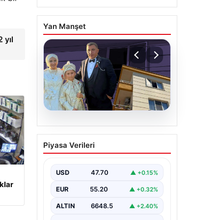
Yan Manşet
 yıl
06.08.2026
Çanakkale’de böcek
Piyasa Verileri
ilaçlaması felakete
dönüştü. Yusuf öldü,
annesi yoğun bakımda
USD
47.70
▲ +0.15%
klar
EUR
55.20
▲ +0.32%
ALTIN
6648.5
▲ +2.40%