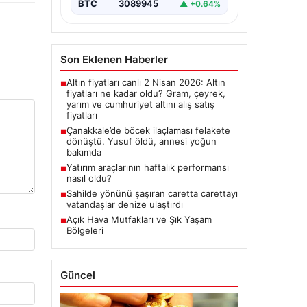
BTC
3089945
▲ +0.64%
Son Eklenen Haberler
Altın fiyatları canlı 2 Nisan 2026: Altın
■
fiyatları ne kadar oldu? Gram, çeyrek,
yarım ve cumhuriyet altını alış satış
fiyatları
Çanakkale’de böcek ilaçlaması felakete
■
dönüştü. Yusuf öldü, annesi yoğun
bakımda
Yatırım araçlarının haftalık performansı
■
nasıl oldu?
Sahilde yönünü şaşıran caretta carettayı
■
vatandaşlar denize ulaştırdı
Açık Hava Mutfakları ve Şık Yaşam
■
Bölgeleri
Güncel