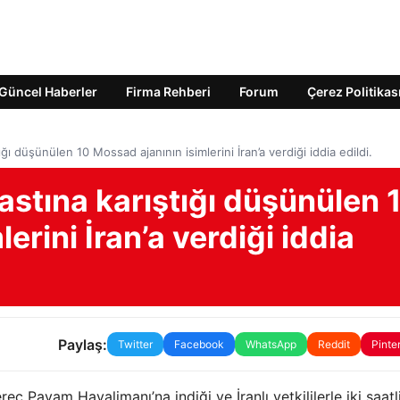
Güncel Haberler
Firma Rehberi
Forum
Çerez Politikas
ğı düşünülen 10 Mossad ajanının isimlerini İran’a verdiği iddia edildi.
astına karıştığı düşünülen 
erini İran’a verdiği iddia
Paylaş:
Twitter
Facebook
WhatsApp
Reddit
Pinte
 Payam Havalimanı’na indiği ve İranlı yetkililerle iki saatli