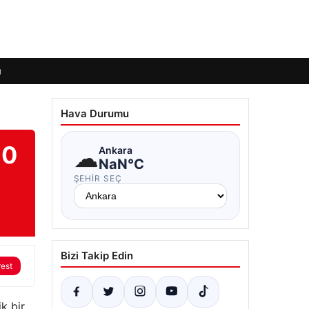
ı
Hava Durumu
10
☁
Ankara
NaN°C
ŞEHIR SEÇ
Bizi Takip Edin
rest
k bir