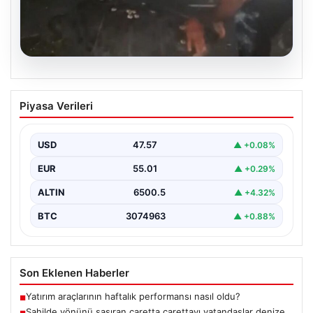
04.08.2026
Sahilde yönünü şaşıran caretta
Piyasa Verileri
carettayı vatandaşlar denize ulaştırdı
USD
47.57
▲ +0.08%
EUR
55.01
▲ +0.29%
ALTIN
6500.5
▲ +4.32%
BTC
3074963
▲ +0.88%
Son Eklenen Haberler
Yatırım araçlarının haftalık performansı nasıl oldu?
■
Sahilde yönünü şaşıran caretta carettayı vatandaşlar denize