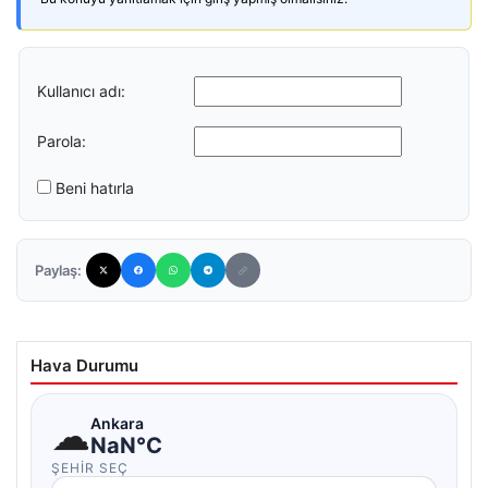
Kullanıcı adı:
Parola:
Beni hatırla
Paylaş:
Hava Durumu
☁
Ankara
NaN°C
ŞEHIR SEÇ