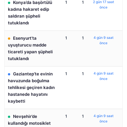
Konya’da başörtülü
1
1
2 gün 17 saat
önce
kadına hakaret edip
saldıran şüpheli
tutuklandı
Esenyurt’ta
1
1
4 gün 9 saat
önce
uyuşturucu madde
ticareti yapan şüpheli
tutuklandı
Gaziantep’te evinin
1
1
4 gün 9 saat
önce
havuzunda boğulma
tehlikesi geçiren kadın
hastanede hayatını
kaybetti
Nevşehir’de
1
1
4 gün 9 saat
önce
kullandığı motosiklet