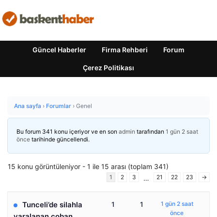
Güncel Haberler
Firma Rehberi
Forum
Çerez Politikası
Ana sayfa
›
Forumlar
›
Genel
Bu forum 341 konu içeriyor ve en son
admin
tarafından
1 gün 2 saat
önce
tarihinde güncellendi.
15 konu görüntüleniyor - 1 ile 15 arası (toplam 341)
1
2
3
21
22
23
→
…
Tunceli’de silahla
1
1
1 gün 2 saat
önce
yaralanan çoban