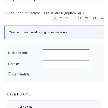
15 konu görüntüleniyor - 1 ile 15 arası (toplam 341)
1
2
3
21
22
23
→
…
Yeni konu oluşturmak için giriş yapmalısınız.
Kullanıcı adı:
Parola:
Beni hatırla
Hava Durumu
Ankara