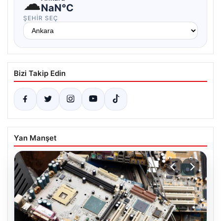
☁
NaN°C
ŞEHIR SEÇ
Bizi Takip Edin
Yan Manşet