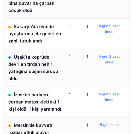
bina duvarına çarpan
çocuk öldü
Sakarya’da evinde
1
1
4 gün 9 saat
önce
uyuşturucu ele geçirilen
zanlı tutuklandı
Uşak’ta köprüde
1
1
4 gün 9 saat
önce
devrilen tırdan nehir
yatağına düşen sürücü
öldü
İzmir’de bariyere
1
1
4 gün 9 saat
önce
çarpan motosikletteki 1
kişi öldü, 1 kişi yaralandı
Mersin’de kuvvetli
1
1
6 gün önce
rüzgar etkili oluyor