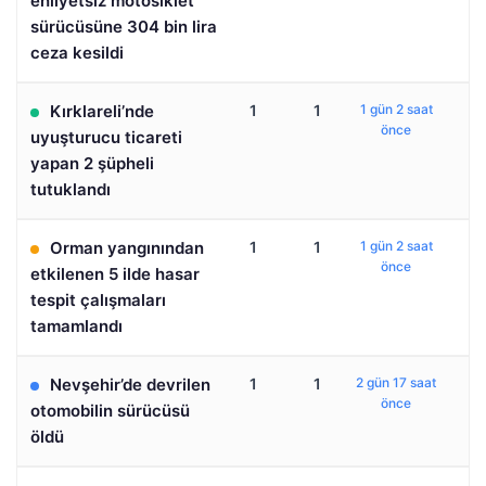
ehliyetsiz motosiklet
sürücüsüne 304 bin lira
ceza kesildi
Kırklareli’nde
1
1
1 gün 2 saat
önce
uyuşturucu ticareti
yapan 2 şüpheli
tutuklandı
Orman yangınından
1
1
1 gün 2 saat
önce
etkilenen 5 ilde hasar
tespit çalışmaları
tamamlandı
Nevşehir’de devrilen
1
1
2 gün 17 saat
önce
otomobilin sürücüsü
öldü