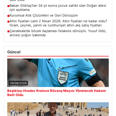
Bakan Göktaş’tan 34 yıl sonra çocuk sahibi olan Doğan ailesi
■
için açıklama
Kurumsal Atık Çözümleri ve Geri Dönüşüm
■
Altın fiyatları canlı 2 Nisan 2026: Altın fiyatları ne kadar oldu?
■
Gram, çeyrek, yarım ve cumhuriyet altını alış satış fiyatları
Çanakkale’de böcek ilaçlaması felakete dönüştü. Yusuf öldü,
■
annesi yoğun bakımda
Güncel
09/08/2026
Beşiktaş-Hradec Kralove Rövanş Maçını Yönetecek Hakem
Belli Oldu