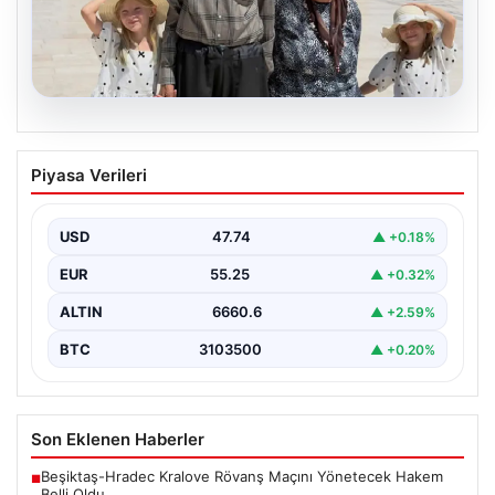
08.08.2026
Bakan Göktaş’tan 34 yıl sonra çocuk
Piyasa Verileri
sahibi olan Doğan ailesi için açıklama
USD
47.74
▲ +0.18%
EUR
55.25
▲ +0.32%
ALTIN
6660.6
▲ +2.59%
BTC
3103500
▲ +0.20%
Son Eklenen Haberler
Beşiktaş-Hradec Kralove Rövanş Maçını Yönetecek Hakem
■
Belli Oldu