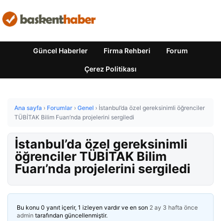
Güncel Haberler
Firma Rehberi
Forum
Çerez Politikası
Ana sayfa
›
Forumlar
›
Genel
›
İstanbul’da özel gereksinimli öğrenciler
TÜBİTAK Bilim Fuarı’nda projelerini sergiledi
İstanbul’da özel gereksinimli
öğrenciler TÜBİTAK Bilim
Fuarı’nda projelerini sergiledi
Bu konu 0 yanıt içerir, 1 izleyen vardır ve en son
2 ay 3 hafta önce
admin
tarafından güncellenmiştir.