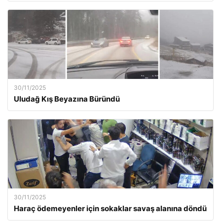
30/11/2025
Uludağ Kış Beyazına Büründü
30/11/2025
Haraç ödemeyenler için sokaklar savaş alanına döndü