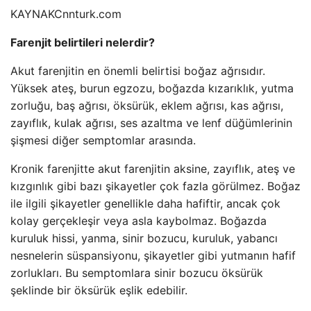
KAYNAK
Cnnturk.com
Farenjit belirtileri nelerdir?
Akut farenjitin en önemli belirtisi boğaz ağrısıdır.
Yüksek ateş, burun egzozu, boğazda kızarıklık, yutma
zorluğu, baş ağrısı, öksürük, eklem ağrısı, kas ağrısı,
zayıflık, kulak ağrısı, ses azaltma ve lenf düğümlerinin
şişmesi diğer semptomlar arasında.
Kronik farenjitte akut farenjitin aksine, zayıflık, ateş ve
kızgınlık gibi bazı şikayetler çok fazla görülmez. Boğaz
ile ilgili şikayetler genellikle daha hafiftir, ancak çok
kolay gerçekleşir veya asla kaybolmaz. Boğazda
kuruluk hissi, yanma, sinir bozucu, kuruluk, yabancı
nesnelerin süspansiyonu, şikayetler gibi yutmanın hafif
zorlukları. Bu semptomlara sinir bozucu öksürük
şeklinde bir öksürük eşlik edebilir.