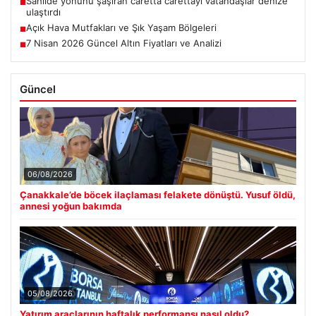
Sahilde yönünü şaşıran caretta carettayı vatandaşlar denize
■
ulaştırdı
Açık Hava Mutfakları ve Şık Yaşam Bölgeleri
■
7 Nisan 2026 Güncel Altın Fiyatları ve Analizi
■
Güncel
06/08/2026
Çanakkale’de böcek ilaçlaması felakete dönüştü. Yusuf öldü,
annesi yoğun bakımda
05/08/2026
Yatırım araçlarının haftalık performansı nasıl oldu?