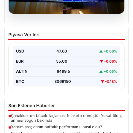
05.08.2026
Yatırım araçlarının haftalık performansı
Piyasa Verileri
nasıl oldu?
USD
47.60
▲ +0.06%
EUR
55.00
▼ -0.06%
ALTIN
6499.5
▲ +0.05%
BTC
3069150
▼ -0.18%
Son Eklenen Haberler
Çanakkale’de böcek ilaçlaması felakete dönüştü. Yusuf öldü,
■
annesi yoğun bakımda
Yatırım araçlarının haftalık performansı nasıl oldu?
■