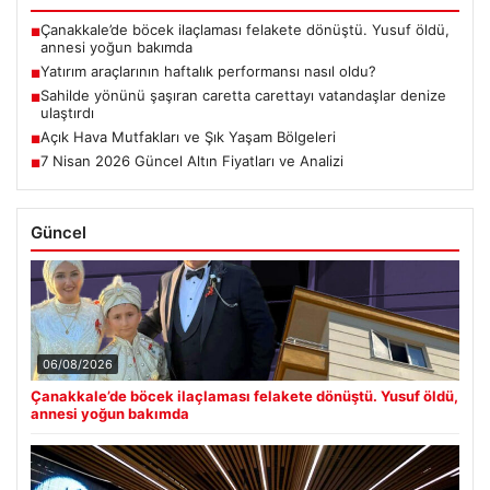
Çanakkale’de böcek ilaçlaması felakete dönüştü. Yusuf öldü,
■
annesi yoğun bakımda
Yatırım araçlarının haftalık performansı nasıl oldu?
■
Sahilde yönünü şaşıran caretta carettayı vatandaşlar denize
■
ulaştırdı
Açık Hava Mutfakları ve Şık Yaşam Bölgeleri
■
7 Nisan 2026 Güncel Altın Fiyatları ve Analizi
■
Güncel
06/08/2026
Çanakkale’de böcek ilaçlaması felakete dönüştü. Yusuf öldü,
annesi yoğun bakımda