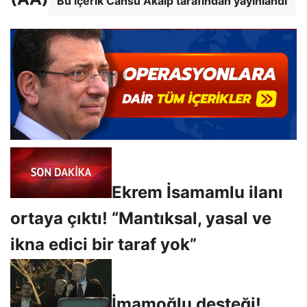
Bu içerik Cansu Akalp tarafından yayınlandı
Ekrem İsamamlu ilanı
ortaya çıktı! “Mantıksal, yasal ve
ikna edici bir taraf yok”
İmamoğlu desteği!