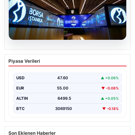
05.08.2026
Yatırım araçlarının haftalık performansı
Piyasa Verileri
nasıl oldu?
USD
47.60
▲ +0.06%
EUR
55.00
▼ -0.06%
ALTIN
6499.5
▲ +0.05%
BTC
3069150
▼ -0.18%
Son Eklenen Haberler