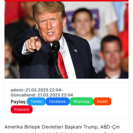
admin
•
21.03.2025 22:04
•
Güncellendi: 21.03.2025 22:04
Paylaş:
Twitter
Facebook
WhatsApp
Reddit
Pinterest
Amerika Birleşik Devletleri Başkanı Trump, ABD-Çin