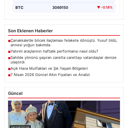
BTC
3069150
▼ -0.18%
Son Eklenen Haberler
Çanakkale’de böcek ilaçlaması felakete dönüştü. Yusuf öldü,
■
annesi yoğun bakımda
Yatırım araçlarının haftalık performansı nasıl oldu?
■
Sahilde yönünü şaşıran caretta carettayı vatandaşlar denize
■
ulaştırdı
Açık Hava Mutfakları ve Şık Yaşam Bölgeleri
■
7 Nisan 2026 Güncel Altın Fiyatları ve Analizi
■
Güncel
06/08/2026