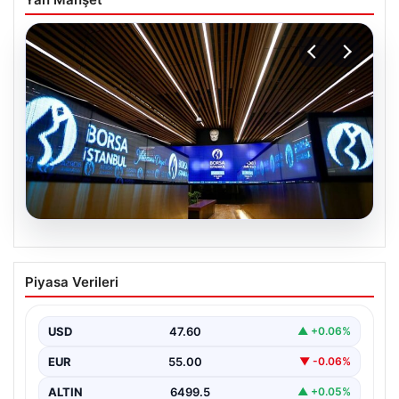
05.08.2026
Yatırım araçlarının haftalık performansı
Piyasa Verileri
nasıl oldu?
USD
47.60
▲ +0.06%
EUR
55.00
▼ -0.06%
ALTIN
6499.5
▲ +0.05%