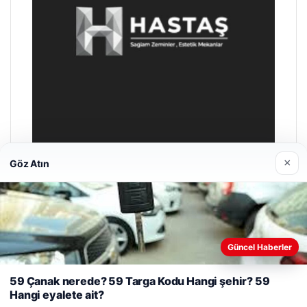
×
Göz Atın
Prenses Night Club
29/04/2026
Güncel Haberler
Web sitemizi nasıl kullandığınızı daha iyi anlayabilmek,
deneyiminizi kişiselleştirmek ve geliştirmek amacıyla çerezler
59 Çanak nerede? 59 Targa Kodu Hangi şehir? 59
kullanıyoruz.
Çerez Politikamız
Hangi eyalete ait?
Reddet
Kabul Et