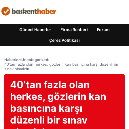
Güncel Haberler
Firma Rehberi
Forum
Çerez Politikası
Haberler
›
Uncategorized
›
40’tan fazla olan herkes, gözlerin kan basıncına karşı düzenli bir
sınav olmalıdır
40’tan fazla olan
herkes, gözlerin kan
basıncına karşı
düzenli bir sınav