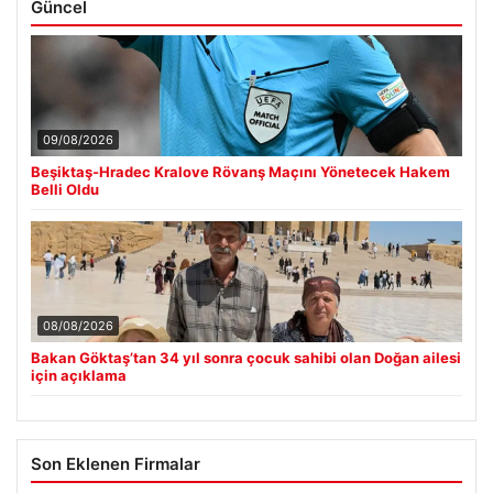
Güncel
09/08/2026
Beşiktaş-Hradec Kralove Rövanş Maçını Yönetecek Hakem
Belli Oldu
08/08/2026
Bakan Göktaş’tan 34 yıl sonra çocuk sahibi olan Doğan ailesi
için açıklama
Son Eklenen Firmalar