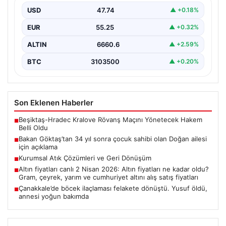
USD
47.74
▲ +0.18%
EUR
55.25
▲ +0.32%
ALTIN
6660.6
▲ +2.59%
BTC
3103500
▲ +0.20%
Son Eklenen Haberler
Beşiktaş-Hradec Kralove Rövanş Maçını Yönetecek Hakem
■
Belli Oldu
Bakan Göktaş’tan 34 yıl sonra çocuk sahibi olan Doğan ailesi
■
için açıklama
Kurumsal Atık Çözümleri ve Geri Dönüşüm
■
Altın fiyatları canlı 2 Nisan 2026: Altın fiyatları ne kadar oldu?
■
Gram, çeyrek, yarım ve cumhuriyet altını alış satış fiyatları
Çanakkale’de böcek ilaçlaması felakete dönüştü. Yusuf öldü,
■
annesi yoğun bakımda