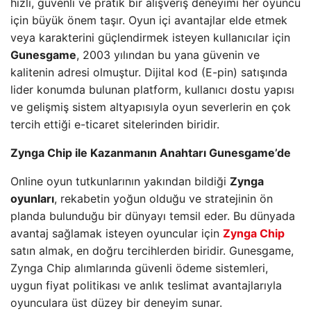
hızlı, güvenli ve pratik bir alışveriş deneyimi her oyuncu
için büyük önem taşır. Oyun içi avantajlar elde etmek
veya karakterini güçlendirmek isteyen kullanıcılar için
Gunesgame
, 2003 yılından bu yana güvenin ve
kalitenin adresi olmuştur. Dijital kod (E-pin) satışında
lider konumda bulunan platform, kullanıcı dostu yapısı
ve gelişmiş sistem altyapısıyla oyun severlerin en çok
tercih ettiği e-ticaret sitelerinden biridir.
Zynga Chip ile Kazanmanın Anahtarı Gunesgame’de
Online oyun tutkunlarının yakından bildiği
Zynga
oyunları
, rekabetin yoğun olduğu ve stratejinin ön
planda bulunduğu bir dünyayı temsil eder. Bu dünyada
avantaj sağlamak isteyen oyuncular için
Zynga Chip
satın almak, en doğru tercihlerden biridir. Gunesgame,
Zynga Chip alımlarında güvenli ödeme sistemleri,
uygun fiyat politikası ve anlık teslimat avantajlarıyla
oyunculara üst düzey bir deneyim sunar.