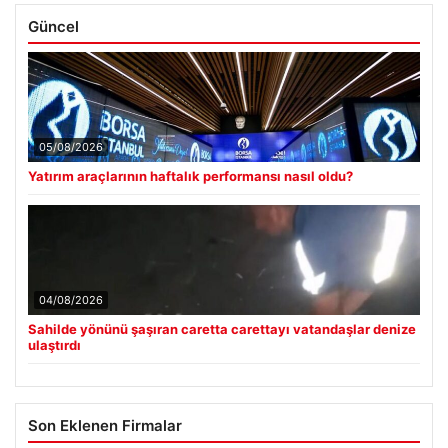
Güncel
05/08/2026
Yatırım araçlarının haftalık performansı nasıl oldu?
04/08/2026
Sahilde yönünü şaşıran caretta carettayı vatandaşlar denize
ulaştırdı
Son Eklenen Firmalar