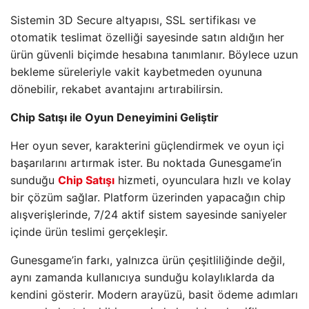
Sistemin 3D Secure altyapısı, SSL sertifikası ve
otomatik teslimat özelliği sayesinde satın aldığın her
ürün güvenli biçimde hesabına tanımlanır. Böylece uzun
bekleme süreleriyle vakit kaybetmeden oyununa
dönebilir, rekabet avantajını artırabilirsin.
Chip Satışı ile Oyun Deneyimini Geliştir
Her oyun sever, karakterini güçlendirmek ve oyun içi
başarılarını artırmak ister. Bu noktada Gunesgame’in
sunduğu
Chip Satışı
hizmeti, oyunculara hızlı ve kolay
bir çözüm sağlar. Platform üzerinden yapacağın chip
alışverişlerinde, 7/24 aktif sistem sayesinde saniyeler
içinde ürün teslimi gerçekleşir.
Gunesgame’in farkı, yalnızca ürün çeşitliliğinde değil,
aynı zamanda kullanıcıya sunduğu kolaylıklarda da
kendini gösterir. Modern arayüzü, basit ödeme adımları