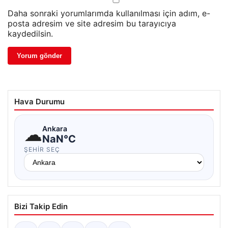
Daha sonraki yorumlarımda kullanılması için adım, e-
posta adresim ve site adresim bu tarayıcıya
kaydedilsin.
Hava Durumu
☁
Ankara
NaN°C
ŞEHIR SEÇ
Bizi Takip Edin