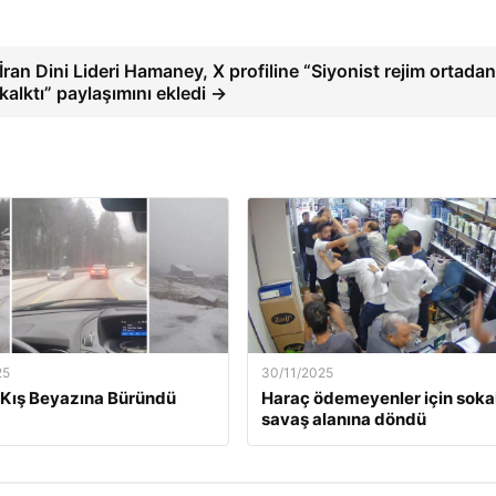
İran Dini Lideri Hamaney, X profiline “Siyonist rejim ortadan
kalktı” paylaşımını ekledi →
25
30/11/2025
Kış Beyazına Büründü
Haraç ödemeyenler için soka
savaş alanına döndü