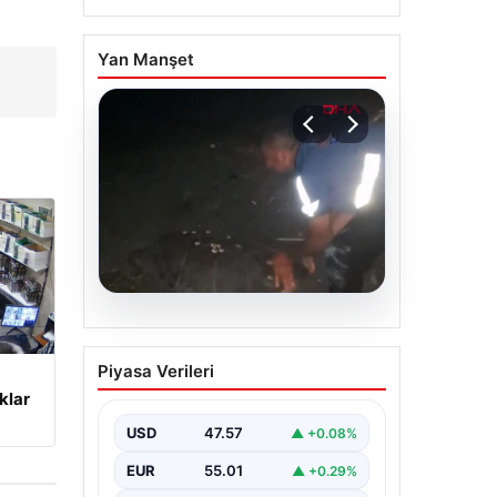
Yan Manşet
04.08.2026
Sahilde yönünü şaşıran
Piyasa Verileri
caretta carettayı
klar
vatandaşlar denize
ulaştırdı
USD
47.57
▲ +0.08%
EUR
55.01
▲ +0.29%