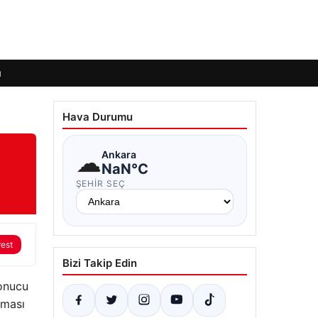
ı
Hava Durumu
☁
Ankara
NaN°C
ŞEHIR SEÇ
rest
Bizi Takip Edin
onucu
şması