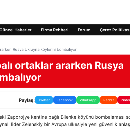
Güncel Haberler
Firma Rehberi
Forum
Çerez Politikas
r ararken Rusya Ukrayna köylerini bombalıyor
lı ​​ortaklar ararken Rusya
ombalıyor
Paylaş:
Twitter
Facebook
WhatsApp
Reddit
Pinte
eki Zaporojye kentine bağlı Bilenke köyünü bombalaması s
ynalı lider Zelenskiy bir Avrupa ülkesiyle yeni güvenlik anla