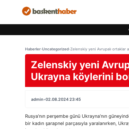
Haberler
›
Uncategorized
›
Zelenskiy yeni Avrupalı ​​ortakla
Zelenskiy yeni Avrupa
Ukrayna köylerini b
admin
•
02.08.2024 23:45
Rusya’nın perşembe günü Ukrayna’nın güneyind
bir kadın şarapnel parçasıyla yaralanırken, Ukra