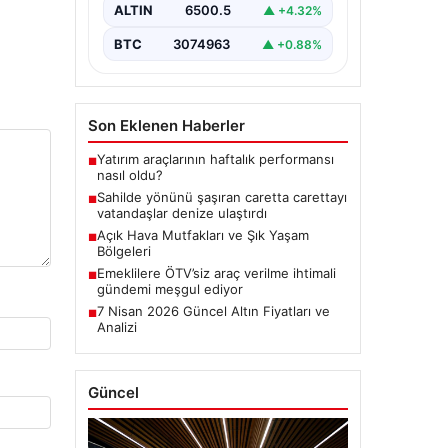
ALTIN
6500.5
▲ +4.32%
BTC
3074963
▲ +0.88%
Son Eklenen Haberler
Yatırım araçlarının haftalık performansı
■
nasıl oldu?
Sahilde yönünü şaşıran caretta carettayı
■
vatandaşlar denize ulaştırdı
Açık Hava Mutfakları ve Şık Yaşam
■
Bölgeleri
Emeklilere ÖTV’siz araç verilme ihtimali
■
gündemi meşgul ediyor
7 Nisan 2026 Güncel Altın Fiyatları ve
■
Analizi
Güncel