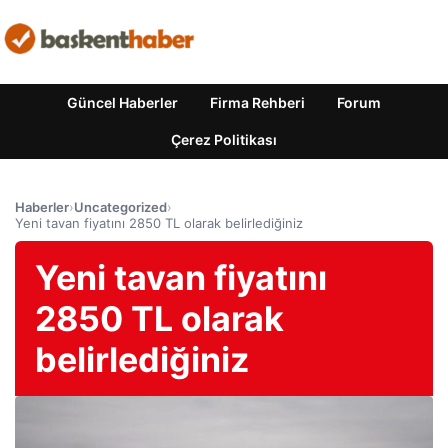
Güncel Haberler
Firma Rehberi
Forum
Çerez Politikası
Haberler
›
Uncategorized
›
Yeni tavan fiyatını 2850 TL olarak belirlediğiniz
Yeni tavan fiyatını
2850 TL olarak
belirlediğiniz