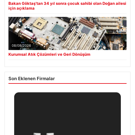
Bakan Göktaş’tan 34 yıl sonra çocuk sahibi olan Doğan ailesi
için açıklama
08/08/2026
Kurumsal Atık Çözümleri ve Geri Dönüşüm
Son Eklenen Firmalar