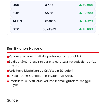
USD
47.57
▲ +0.08%
EUR
55.01
▲ +0.29%
ALTIN
6500.5
▲ +4.32%
BTC
3074963
▲ +0.88%
Son Eklenen Haberler
Yatırım araçlarının haftalık performansı nasıl oldu?
■
Sahilde yönünü şaşıran caretta carettayı vatandaşlar denize
■
ulaştırdı
Açık Hava Mutfakları ve Şık Yaşam Bölgeleri
■
7 Nisan 2026 Güncel Altın Fiyatları ve Analizi
■
Emeklilere ÖTV’siz araç verilme ihtimali gündemi meşgul
■
ediyor
Güncel