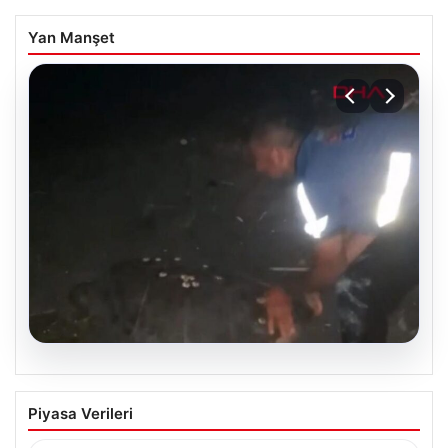
Yan Manşet
04.08.2026
Sahilde yönünü şaşıran caretta
Piyasa Verileri
carettayı vatandaşlar denize ulaştırdı