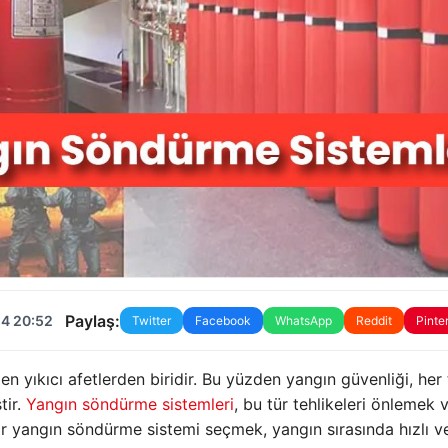
Paylaş:
24 20:52
Twitter
Facebook
WhatsApp
Reddit
Pinte
n yıkıcı afetlerden biridir. Bu yüzden yangın güvenliği, her 
tir.
Yangın söndürme sistemleri
, bu tür tehlikeleri önlemek 
ir yangın söndürme sistemi seçmek, yangın sırasında hızlı ve