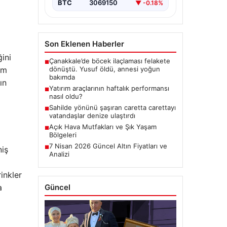
BTC
3069150
▼ -0.18%
Son Eklenen Haberler
ini
Çanakkale’de böcek ilaçlaması felakete
■
rm
dönüştü. Yusuf öldü, annesi yoğun
bakımda
ın
Yatırım araçlarının haftalık performansı
■
nasıl oldu?
Sahilde yönünü şaşıran caretta carettayı
■
vatandaşlar denize ulaştırdı
Açık Hava Mutfakları ve Şık Yaşam
■
Bölgeleri
7 Nisan 2026 Güncel Altın Fiyatları ve
■
niş
Analizi
inkler
a
Güncel