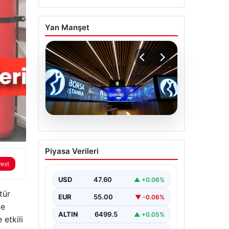
Yan Manşet
05.08.2026
Yatırım araçlarının
Piyasa Verileri
haftalık performansı
rest
nasıl oldu?
USD
47.60
▲ +0.06%
tür
EUR
55.00
▼ -0.06%
ve
ALTIN
6499.5
▲ +0.05%
 etkili