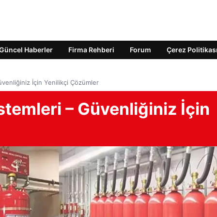
Güncel Haberler
Firma Rehberi
Forum
Çerez Politikas
enliğiniz İçin Yenilikçi Çözümler
emleri – Güvenliğiniz İçin