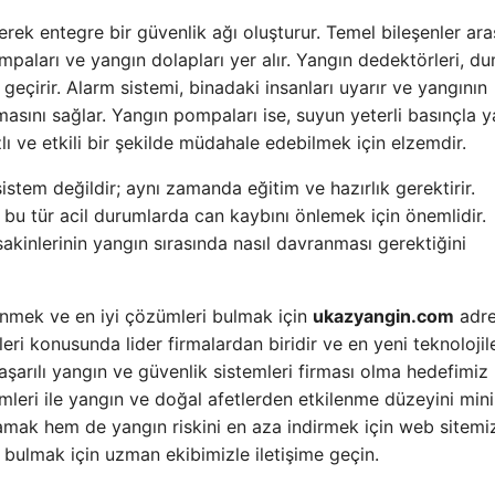
rerek entegre bir güvenlik ağı oluşturur. Temel bileşenler ar
mpaları ve yangın dolapları yer alır. Yangın dedektörleri, d
 geçirir. Alarm sistemi, binadaki insanları uyarır ve yangının
ılmasını sağlar. Yangın pompaları ise, suyun yeterli basınçla 
zlı ve etkili bir şekilde müdahale edebilmek için elzemdir.
istem değildir; aynı zamanda eğitim ve hazırlık gerektirir.
 bu tür acil durumlarda can kaybını önlemek için önemlidir.
 sakinlerinin yangın sırasında nasıl davranması gerektiğini
inmek ve en iyi çözümleri bulmak için
ukazyangin.com
adre
ri konusunda lider firmalardan biridir ve en yeni teknolojil
aşarılı yangın ve güvenlik sistemleri firması olma hedefimiz
lemleri ile yangın ve doğal afetlerden etkilenme düzeyini m
amak hem de yangın riskini en aza indirmek için web sitemi
 bulmak için uzman ekibimizle iletişime geçin.