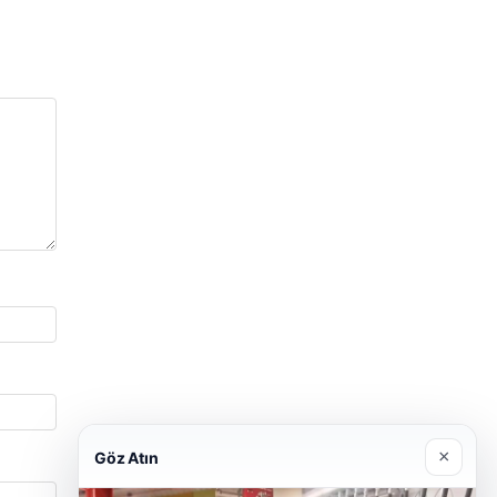
×
Göz Atın