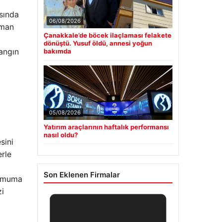
asında
06/08/2026
uman
Çanakkale’de böcek ilaçlaması felakete
dönüştü. Yusuf öldü, annesi yoğun
yangın
bakımda
05/08/2026
Yatırım araçlarının haftalık performansı
nasıl oldu?
sini
erle
Son Eklenen Firmalar
inimuma
zi