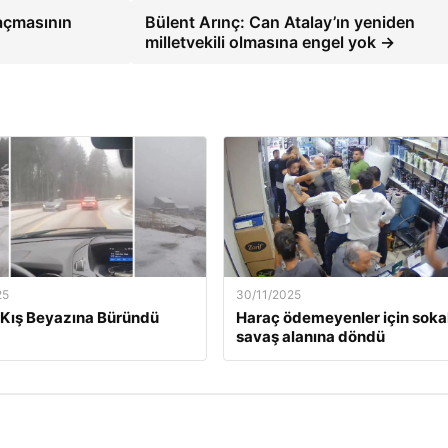
açmasının
Bülent Arınç: Can Atalay’ın yeniden
milletvekili olmasına engel yok →
25
30/11/2025
Kış Beyazına Büründü
Haraç ödemeyenler için soka
savaş alanına döndü