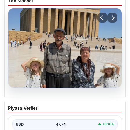
Yan Manşet
08.08.2026
Bakan Göktaş’tan 34 yıl sonra çocuk
Piyasa Verileri
sahibi olan Doğan ailesi için açıklama
USD
47.74
▲ +0.18%