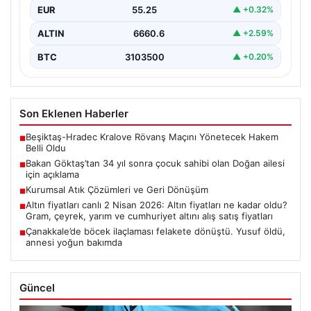
EUR
55.25
▲ +0.32%
ALTIN
6660.6
▲ +2.59%
BTC
3103500
▲ +0.20%
Son Eklenen Haberler
Beşiktaş-Hradec Kralove Rövanş Maçını Yönetecek Hakem
■
Belli Oldu
Bakan Göktaş’tan 34 yıl sonra çocuk sahibi olan Doğan ailesi
■
için açıklama
Kurumsal Atık Çözümleri ve Geri Dönüşüm
■
Altın fiyatları canlı 2 Nisan 2026: Altın fiyatları ne kadar oldu?
■
Gram, çeyrek, yarım ve cumhuriyet altını alış satış fiyatları
Çanakkale’de böcek ilaçlaması felakete dönüştü. Yusuf öldü,
■
annesi yoğun bakımda
Güncel