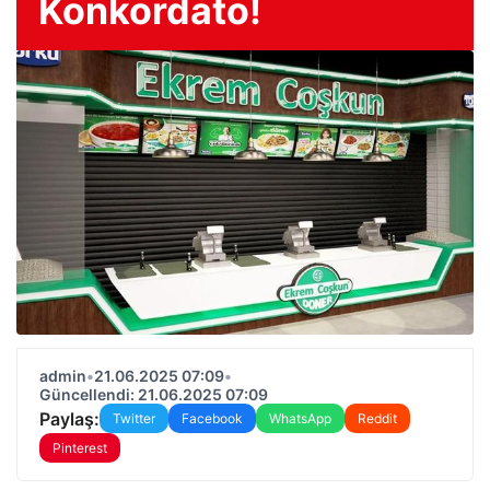
Konkordato!
admin
•
21.06.2025 07:09
•
Güncellendi: 21.06.2025 07:09
Paylaş:
Twitter
Facebook
WhatsApp
Reddit
Pinterest