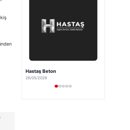
ikiş
günden
Prenses Night Club
29/04/2026
?