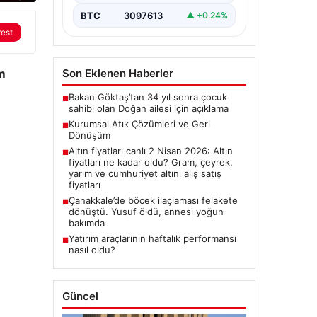
BTC
3097613
▲ +0.24%
rest
Son Eklenen Haberler
m
Bakan Göktaş’tan 34 yıl sonra çocuk
■
sahibi olan Doğan ailesi için açıklama
Kurumsal Atık Çözümleri ve Geri
■
Dönüşüm
Altın fiyatları canlı 2 Nisan 2026: Altın
■
fiyatları ne kadar oldu? Gram, çeyrek,
yarım ve cumhuriyet altını alış satış
fiyatları
Çanakkale’de böcek ilaçlaması felakete
■
dönüştü. Yusuf öldü, annesi yoğun
bakımda
Yatırım araçlarının haftalık performansı
■
nasıl oldu?
Güncel