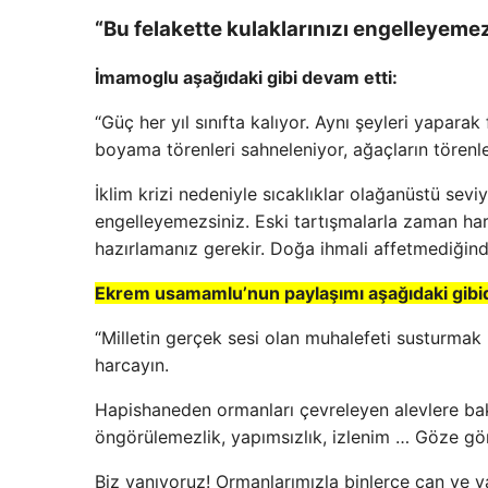
“Bu felakette kulaklarınızı engelleyeme
İmamoglu aşağıdaki gibi devam etti:
“Güç her yıl sınıfta kalıyor. Aynı şeyleri yapar
boyama törenleri sahneleniyor, ağaçların törenler
İklim krizi nedeniyle sıcaklıklar olağanüstü sevi
engelleyemezsiniz. Eski tartışmalarla zaman har
hazırlamanız gerekir. Doğa ihmali affetmediğinde
Ekrem usamamlu’nun paylaşımı aşağıdaki gibid
“Milletin gerçek sesi olan muhalefeti susturmak
harcayın.
Hapishaneden ormanları çevreleyen alevlere bak
öngörülemezlik, yapımsızlık, izlenim … Göze göre
Biz yanıyoruz! Ormanlarımızla binlerce can ve y