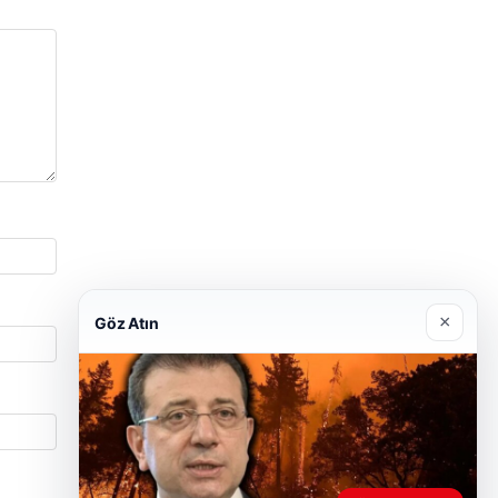
×
Göz Atın