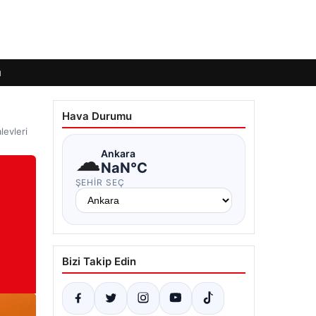
ı
Hava Durumu
levleri
☁
Ankara
NaN°C
ŞEHIR SEÇ
Bizi Takip Edin