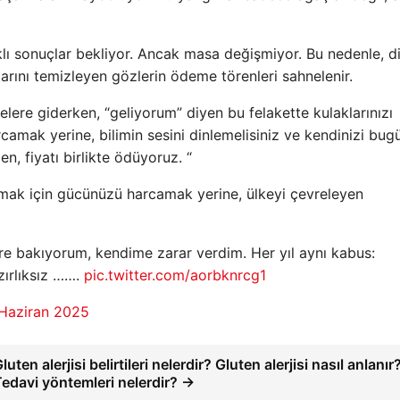
arklı sonuçlar bekliyor. Ancak masa değişmiyor. Bu nedenle, d
olarını temizleyen gözlerin ödeme törenleri sahnelenir.
yelere giderken, “geliyorum” diyen bu felakette kulaklarınızı
camak yerine, bilimin sesini dinlemelisiniz ve kendinizi bu
n, fiyatı birlikte ödüyoruz. “
urmak için gücünüzü harcamak yerine, ülkeyi çevreleyen
e bakıyorum, kendime zarar verdim. Her yıl aynı kabus:
zırlıksız …….
pic.twitter.com/aorbknrcg1
Haziran 2025
luten alerjisi belirtileri nelerdir? Gluten alerjisi nasıl anlanır
Tedavi yöntemleri nelerdir? →