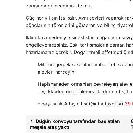
zamanda geleceğimiz de olur.
Güç her yıl sınıfta kalır. Aynı şeyleri yaparak f
ağaçlarının törenlerini gösteren ve bilinç tiyatr
İklim krizi nedeniyle sıcaklıklar olağanüstü sevi
engelleyemezsiniz. Eski tartışmalarla zaman har
hazırlamanız gerekir. Doğa ihmali affetmediğinde
Milletin gerçek sesi olan muhalefeti sust
alevleri harcayın.
Hapishaneden ormanları çevreleyen alevler
Teşekkürler, öngörülemezlik, durmadık, ha
– Başkanlık Aday Ofisi (@cbadayofisi)
29 
← Düğün konvoyu tarafından başlatılan
G
meşale ateş yaktı