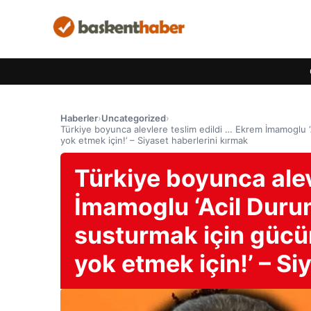
Haberler
›
Uncategorized
›
Türkiye boyunca alevlere teslim edildi … Ekrem İmamoglu ‘
yok etmek için!’ – Siyaset haberlerini kırmak
Türkiye boyunca alev
İmamoglu ‘Acil Durum
susturmak için gücü
yok etmek için!’ – Si