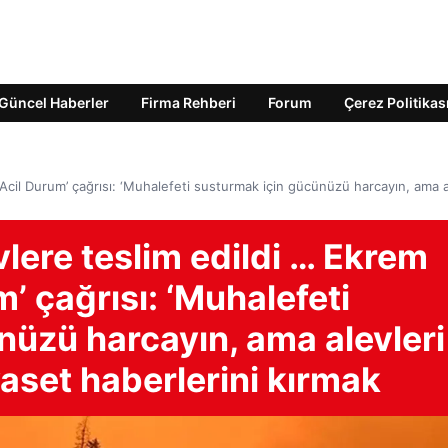
Güncel Haberler
Firma Rehberi
Forum
Çerez Politikas
Acil Durum’ çağrısı: ‘Muhalefeti susturmak için gücünüzü harcayın, ama a
lere teslim edildi … Ekrem
’ çağrısı: ‘Muhalefeti
nüzü harcayın, ama alevleri
yaset haberlerini kırmak