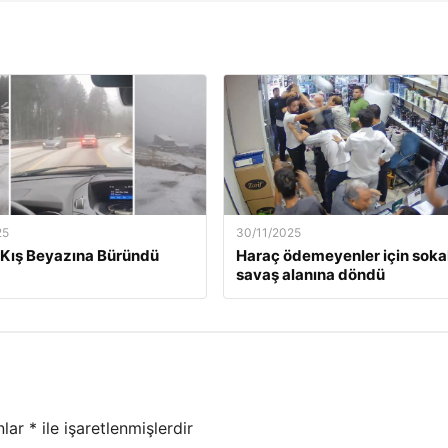
25
30/11/2025
Kış Beyazına Büründü
Haraç ödemeyenler için soka
savaş alanına döndü
nlar
*
ile işaretlenmişlerdir