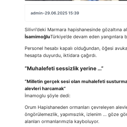
admin
•
29.06.2025 15:39
Silivri’deki Marmara hapishanesinde gözaltına a
İsamimoğlu
Türkiye’de devam eden yangınlara bi
Personel hesabı kapalı olduğundan, öğesi avukatl
hesapta duyurdu, iktidara çağırdı.
“Muhalefeti sessizlik yerine …”
“Milletin gerçek sesi olan muhalefeti susturm
alevleri harcamak”
İmamoglu şöyle dedi:
Orum Hapishaneden ormanları çevreleyen alevlere
öngörülemezlik, yapımsızlık, izlenim … göze gör
alanları ormanlarımızla kayboluyor.