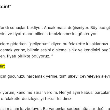
zsin!”
ak farklı sonuçlar bekliyor. Ancak masa değişmiyor. Böylece g
ini ve tiyatroların bilincin temizlenmesini gösteriyor.
yelere giderken, “geliyorum” diyen bu felakette kulaklarınızı
camak yerine, bilimin sesini dinlemelisiniz ve kendinizi bu
n, fiyatı birlikte ödüyoruz. “
ir:
 için gücünüzü harcamak yerine, tüm ülkeyi çevreleyen alevl
ıyorum, kendime zarar verdim. Her yıl aynı kabus: parçala
 felaketlerde izleyiciyi tekrar kaldınız.
aşam alanı kayboluyor. Bu yangınlar sadece ağaçlar değil, a