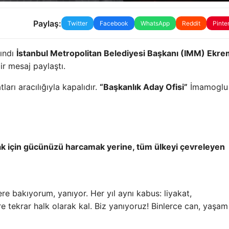
Paylaş:
Twitter
Facebook
WhatsApp
Reddit
Pinte
lındı
İstanbul Metropolitan Belediyesi Başkanı (IMM) Ekre
r mesaj paylaştı.
arı aracılığıyla kapalıdır.
“Başkanlık Aday Ofisi”
İmamoglu
ak için gücünüzü harcamak yerine, tüm ülkeyi çevreleyen
 bakıyorum, yanıyor. Her yıl aynı kabus: liyakat,
e tekrar halk olarak kal. Biz yanıyoruz! Binlerce can, yaşam