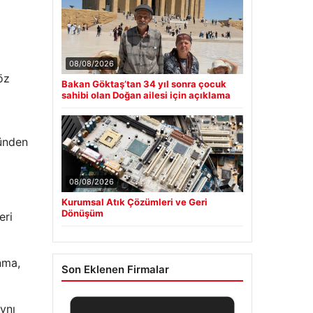
08/08/2026
öz
Bakan Göktaş’tan 34 yıl sonra çocuk
sahibi olan Doğan ailesi için açıklama
günden
08/08/2026
Kurumsal Atık Çözümleri ve Geri
Dönüşüm
eri
nma,
Son Eklenen Firmalar
ynı