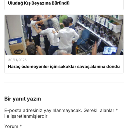
Uludağ Kış Beyazına Büründü
30/11/2025
Haraç ödemeyenler için sokaklar savaş alanına döndü
Bir yanıt yazın
E-posta adresiniz yayınlanmayacak.
Gerekli alanlar
*
ile işaretlenmişlerdir
Yorum
*