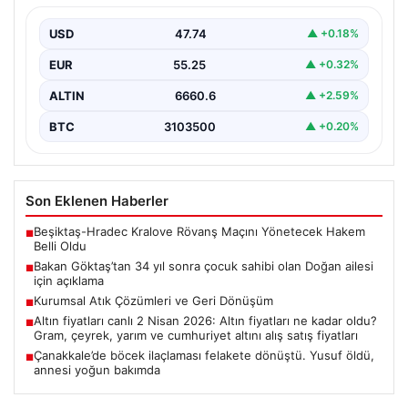
USD
47.74
▲ +0.18%
EUR
55.25
▲ +0.32%
ALTIN
6660.6
▲ +2.59%
BTC
3103500
▲ +0.20%
Son Eklenen Haberler
Beşiktaş-Hradec Kralove Rövanş Maçını Yönetecek Hakem
■
Belli Oldu
Bakan Göktaş’tan 34 yıl sonra çocuk sahibi olan Doğan ailesi
■
için açıklama
Kurumsal Atık Çözümleri ve Geri Dönüşüm
■
Altın fiyatları canlı 2 Nisan 2026: Altın fiyatları ne kadar oldu?
■
Gram, çeyrek, yarım ve cumhuriyet altını alış satış fiyatları
Çanakkale’de böcek ilaçlaması felakete dönüştü. Yusuf öldü,
■
annesi yoğun bakımda