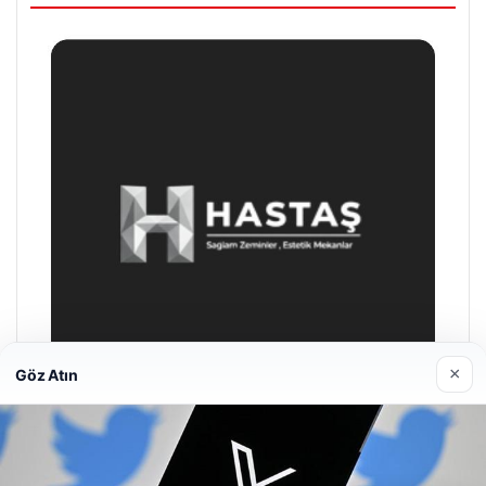
×
Göz Atın
Prenses Night Club