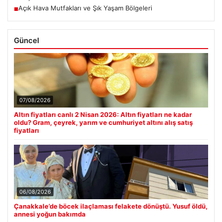
Açık Hava Mutfakları ve Şık Yaşam Bölgeleri
■
Güncel
07/08/2026
Altın fiyatları canlı 2 Nisan 2026: Altın fiyatları ne kadar
oldu? Gram, çeyrek, yarım ve cumhuriyet altını alış satış
fiyatları
06/08/2026
Çanakkale’de böcek ilaçlaması felakete dönüştü. Yusuf öldü,
annesi yoğun bakımda