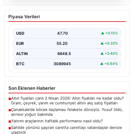
06.08.2026
Çanakkale’de böcek ilaçlaması felakete
Piyasa Verileri
dönüştü. Yusuf öldü, annesi yoğun
bakımda
USD
47.70
▲ +0.15%
EUR
55.20
▲ +0.32%
ALTIN
6648.5
▲ +2.40%
BTC
3089945
▲ +0.64%
Son Eklenen Haberler
Altın fiyatları canlı 2 Nisan 2026: Altın fiyatları ne kadar oldu?
■
Gram, çeyrek, yarım ve cumhuriyet altını alış satış fiyatları
Çanakkale’de böcek ilaçlaması felakete dönüştü. Yusuf öldü,
■
annesi yoğun bakımda
Yatırım araçlarının haftalık performansı nasıl oldu?
■
Sahilde yönünü şaşıran caretta carettayı vatandaşlar denize
■
ulaştırdı