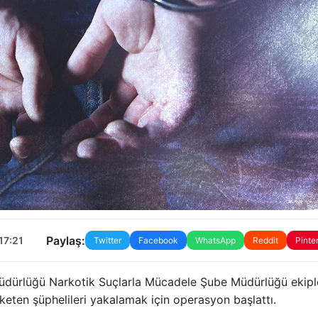
Paylaş:
17:21
Twitter
Facebook
WhatsApp
Reddit
Pinte
 Müdürlüğü Narkotik Suçlarla Mücadele Şube Müdürlüğü ekiple
ten şüphelileri yakalamak için operasyon başlattı.