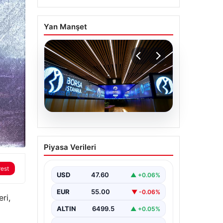
Yan Manşet
05.08.2026
Yatırım araçlarının
Piyasa Verileri
haftalık performansı
nasıl oldu?
rest
USD
47.60
▲ +0.06%
EUR
55.00
▼ -0.06%
ri,
ALTIN
6499.5
▲ +0.05%