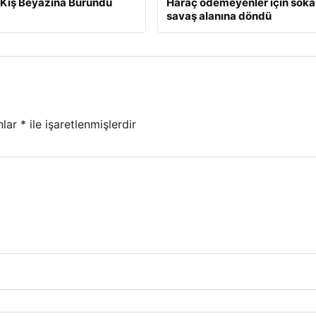
Kış Beyazına Büründü
Haraç ödemeyenler için soka
savaş alanına döndü
nlar
*
ile işaretlenmişlerdir