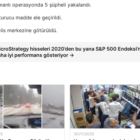
amanlı operasyonda 5 şüpheli yakalandı.
urucu madde ele geçirildi.
olis merkezine götürüldü.
croStrategy hisseleri 2020’den bu yana S&P 500 Endeksi’
ha iyi performans gösteriyor →
25
30/11/2025