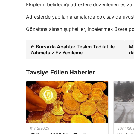
Ekiplerin belirlediği adreslere düzenlenen eş z
Adreslerde yapılan aramalarda çok sayıda uyuşt
Gözaltına alınan şüpheliler, incelenmek üzere p
← Bursa’da Anahtar Teslim Tadilat ile
Mi
Zahmetsiz Ev Yenileme
da
Tavsiye Edilen Haberler
01/12/2025
30/11/20