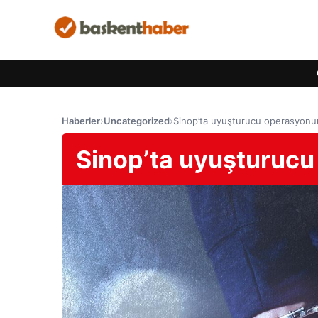
Haberler
›
Uncategorized
›
Sinop’ta uyuşturucu operasyonuna
Sinop’ta uyuşturucu 