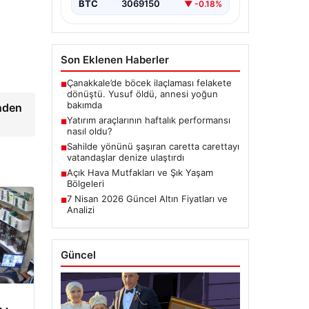
BTC
3069150
▼ -0.18%
Son Eklenen Haberler
Çanakkale’de böcek ilaçlaması felakete
■
dönüştü. Yusuf öldü, annesi yoğun
bakımda
nden
Yatırım araçlarının haftalık performansı
■
nasıl oldu?
Sahilde yönünü şaşıran caretta carettayı
■
vatandaşlar denize ulaştırdı
Açık Hava Mutfakları ve Şık Yaşam
■
Bölgeleri
7 Nisan 2026 Güncel Altın Fiyatları ve
■
Analizi
Güncel