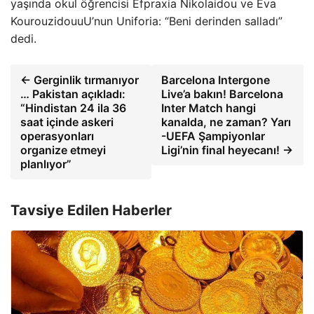
yaşında okul öğrencisi Efpraxia Nikolaidou ve Eva
KourouzidouuU’nun Uniforia: “Beni derinden salladı”
dedi.
← Gerginlik tırmanıyor
Barcelona Intergone
… Pakistan açıkladı:
Live’a bakın! Barcelona
“Hindistan 24 ila 36
Inter Match hangi
saat içinde askeri
kanalda, ne zaman? Yarı
operasyonları
-UEFA Şampiyonlar
organize etmeyi
Ligi’nin final heyecanı! →
planlıyor”
Tavsiye Edilen Haberler