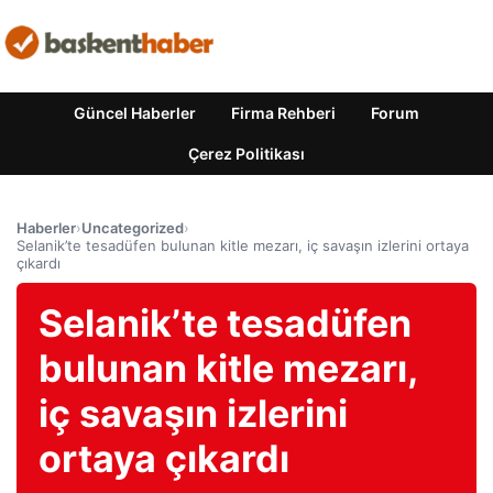
Güncel Haberler
Firma Rehberi
Forum
Çerez Politikası
Haberler
›
Uncategorized
›
Selanik’te tesadüfen bulunan kitle mezarı, iç savaşın izlerini ortaya
çıkardı
Selanik’te tesadüfen
bulunan kitle mezarı,
iç savaşın izlerini
ortaya çıkardı