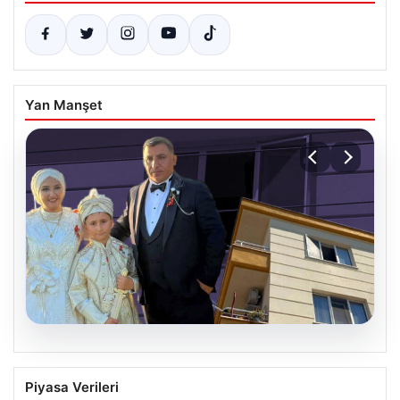
Yan Manşet
06.08.2026
Çanakkale’de böcek ilaçlaması felakete
Piyasa Verileri
dönüştü. Yusuf öldü, annesi yoğun