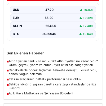
bakımda
USD
47.70
▲ +0.15%
EUR
55.20
▲ +0.32%
ALTIN
6648.5
▲ +2.40%
BTC
3089945
▲ +0.64%
Son Eklenen Haberler
Altın fiyatları canlı 2 Nisan 2026: Altın fiyatları ne kadar oldu?
■
Gram, çeyrek, yarım ve cumhuriyet altını alış satış fiyatları
Çanakkale’de böcek ilaçlaması felakete dönüştü. Yusuf öldü,
■
annesi yoğun bakımda
Yatırım araçlarının haftalık performansı nasıl oldu?
■
Sahilde yönünü şaşıran caretta carettayı vatandaşlar denize
■
ulaştırdı
Açık Hava Mutfakları ve Şık Yaşam Bölgeleri
■