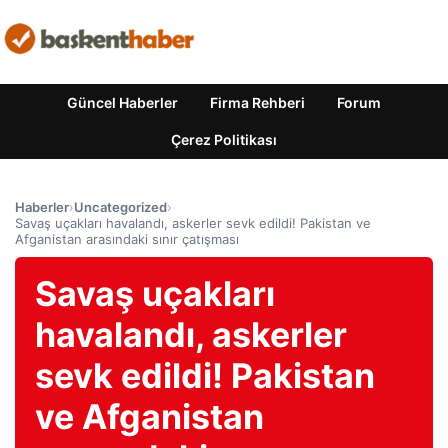
Güncel Haberler
Firma Rehberi
Forum
Çerez Politikası
Haberler
›
Uncategorized
›
Savaş uçakları havalandı, askerler sevk edildi! Pakistan ve
Afganistan arasındaki sınır çatışması
Savaş uçakları
havalandı, askerler
sevk edildi! Pakistan
ve Afganistan