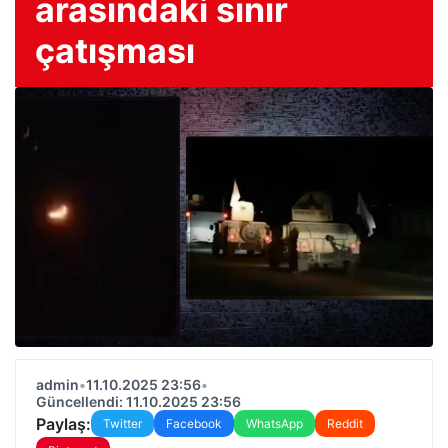
arasındaki sınır
çatışması
admin
•
11.10.2025 23:56
•
Güncellendi: 11.10.2025 23:56
Paylaş:
Twitter
Facebook
WhatsApp
Reddit