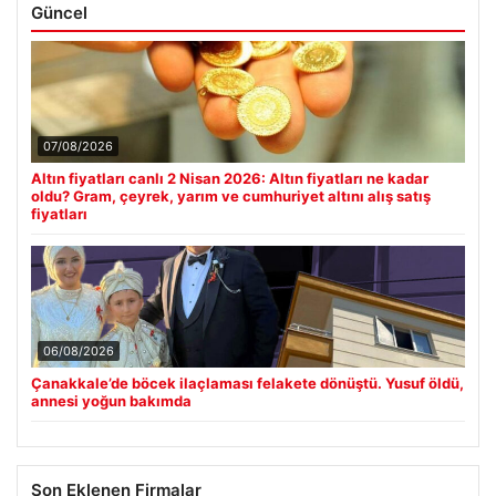
Güncel
07/08/2026
Altın fiyatları canlı 2 Nisan 2026: Altın fiyatları ne kadar
oldu? Gram, çeyrek, yarım ve cumhuriyet altını alış satış
fiyatları
06/08/2026
Çanakkale’de böcek ilaçlaması felakete dönüştü. Yusuf öldü,
annesi yoğun bakımda
Son Eklenen Firmalar