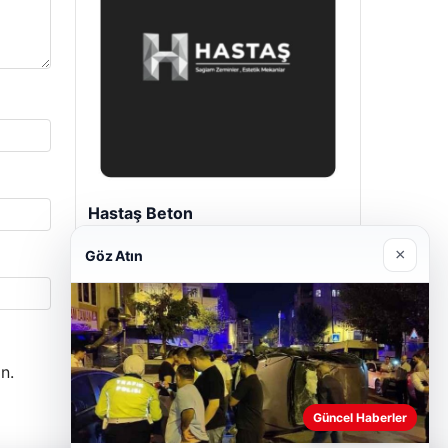
Prenses Night Club
29/04/2026
×
Göz Atın
n.
Güncel Haberler