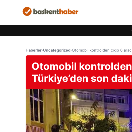
Haberler
›
Uncategorized
›
Otomobil kontrolden çıkıp 6 araca
Otomobil kontrolden 
Türkiye’den son daki