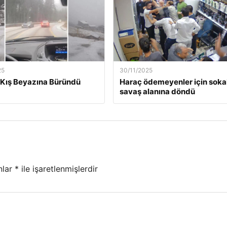
25
30/11/2025
Kış Beyazına Büründü
Haraç ödemeyenler için soka
savaş alanına döndü
nlar
*
ile işaretlenmişlerdir