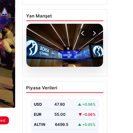
Yan Manşet
05.08.2026
Yatırım araçlarının
Piyasa Verileri
haftalık performansı
nasıl oldu?
USD
47.60
▲ +0.06%
EUR
55.00
▼ -0.06%
rest
ALTIN
6499.5
▲ +0.05%