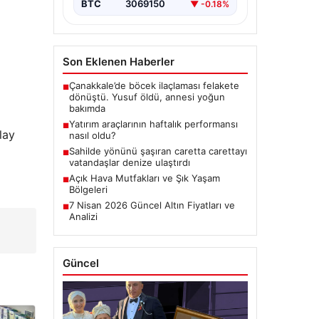
BTC
3069150
▼ -0.18%
Son Eklenen Haberler
Çanakkale’de böcek ilaçlaması felakete
■
dönüştü. Yusuf öldü, annesi yoğun
bakımda
Yatırım araçlarının haftalık performansı
■
lay
nasıl oldu?
Sahilde yönünü şaşıran caretta carettayı
■
vatandaşlar denize ulaştırdı
Açık Hava Mutfakları ve Şık Yaşam
■
Bölgeleri
7 Nisan 2026 Güncel Altın Fiyatları ve
■
Analizi
Güncel