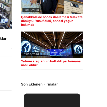
06/08/2026
Çanakkale’de böcek ilaçlaması felakete
dönüştü. Yusuf öldü, annesi yoğun
bakımda
klar
05/08/2026
Yatırım araçlarının haftalık performansı
nasıl oldu?
Son Eklenen Firmalar