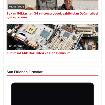
08/08/2026
Bakan Göktaş’tan 34 yıl sonra çocuk sahibi olan Doğan ailesi
için açıklama
08/08/2026
Kurumsal Atık Çözümleri ve Geri Dönüşüm
Son Eklenen Firmalar