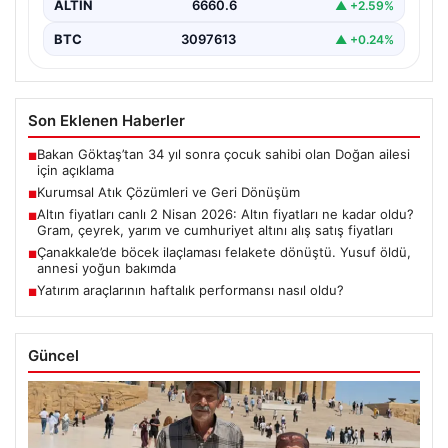
ALTIN
6660.6
▲ +2.59%
BTC
3097613
▲ +0.24%
Son Eklenen Haberler
Bakan Göktaş’tan 34 yıl sonra çocuk sahibi olan Doğan ailesi
■
için açıklama
Kurumsal Atık Çözümleri ve Geri Dönüşüm
■
Altın fiyatları canlı 2 Nisan 2026: Altın fiyatları ne kadar oldu?
■
Gram, çeyrek, yarım ve cumhuriyet altını alış satış fiyatları
Çanakkale’de böcek ilaçlaması felakete dönüştü. Yusuf öldü,
■
annesi yoğun bakımda
Yatırım araçlarının haftalık performansı nasıl oldu?
■
Güncel