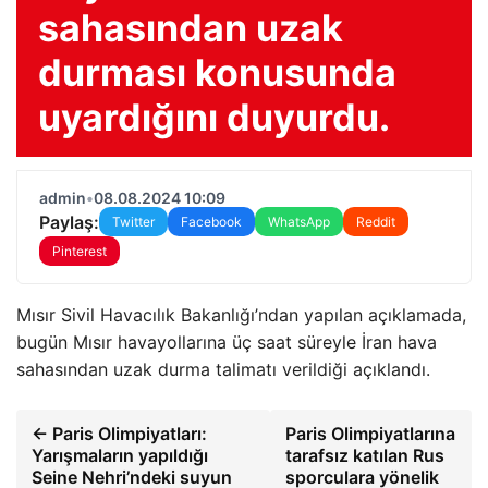
sahasından uzak
durması konusunda
uyardığını duyurdu.
admin
•
08.08.2024 10:09
Paylaş:
Twitter
Facebook
WhatsApp
Reddit
Pinterest
Mısır Sivil Havacılık Bakanlığı’ndan yapılan açıklamada,
bugün Mısır havayollarına üç saat süreyle İran hava
sahasından uzak durma talimatı verildiği açıklandı.
← Paris Olimpiyatları:
Paris Olimpiyatlarına
Yarışmaların yapıldığı
tarafsız katılan Rus
Seine Nehri’ndeki suyun
sporculara yönelik