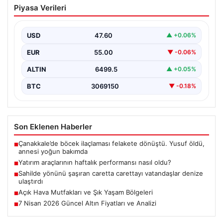
Piyasa Verileri
nasıl oldu?
USD
47.60
▲ +0.06%
EUR
55.00
▼ -0.06%
ALTIN
6499.5
▲ +0.05%
BTC
3069150
▼ -0.18%
Son Eklenen Haberler
Çanakkale’de böcek ilaçlaması felakete dönüştü. Yusuf öldü,
■
annesi yoğun bakımda
Yatırım araçlarının haftalık performansı nasıl oldu?
■
Sahilde yönünü şaşıran caretta carettayı vatandaşlar denize
■
ulaştırdı
Açık Hava Mutfakları ve Şık Yaşam Bölgeleri
■
7 Nisan 2026 Güncel Altın Fiyatları ve Analizi
■