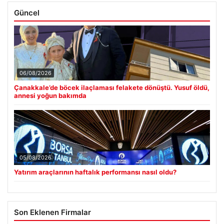
Güncel
06/08/2026
Çanakkale’de böcek ilaçlaması felakete dönüştü. Yusuf öldü,
annesi yoğun bakımda
05/08/2026
Yatırım araçlarının haftalık performansı nasıl oldu?
Son Eklenen Firmalar