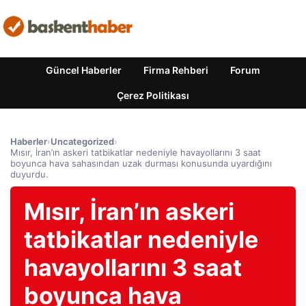
Güncel Haberler
Firma Rehberi
Forum
Çerez Politikası
Haberler
›
Uncategorized
›
Mısır, İran’ın askeri tatbikatlar nedeniyle havayollarını 3 saat
boyunca hava sahasından uzak durması konusunda uyardığını
duyurdu.
Mısır, İran’ın askeri
tatbikatlar nedeniyle
havayollarını 3 saat
boyunca hava