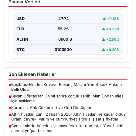
Piyasa Verileri
sahibi olan Doğan ailesi için açıklama
USD
47.74
▲ +0.18%
EUR
55.25
▲ +0.32%
ALTIN
6660.6
▲ +2.59%
BTC
3103500
▲ +0.20%
Son Eklenen Haberler
Beşiktaş-Hradec Kralove Rövanş Maçını Yönetecek Hakem
■
Belli Oldu
Bakan Göktaş’tan 34 yıl sonra çocuk sahibi olan Doğan ailesi
■
için açıklama
Kurumsal Atık Çözümleri ve Geri Dönüşüm
■
Altın fiyatları canlı 2 Nisan 2026: Altın fiyatları ne kadar oldu?
■
Gram, çeyrek, yarım ve cumhuriyet altını alış satış fiyatları
Çanakkale’de böcek ilaçlaması felakete dönüştü. Yusuf öldü,
■
annesi yoğun bakımda