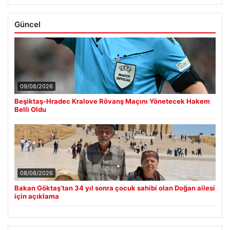
Güncel
09/08/2026
Beşiktaş-Hradec Kralove Rövanş Maçını Yönetecek Hakem
Belli Oldu
08/08/2026
Bakan Göktaş’tan 34 yıl sonra çocuk sahibi olan Doğan ailesi
için açıklama