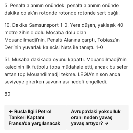
5. Penaltı alanının önündeki penaltı alanının önünde
dakika colak’ın rotonde rotonde rotonde sert bağlı.
10. Dakika Samsunsport 1-0. Yere düşen, yaklaşık 40
metre zihinle dolu Mosaba dolu olan
Mouandilmadji’nin, Penaltı Alanına çarptı, Tobiasz’ın
Deri’nin yuvarlak kalecisi Nets ile tanıştı. 1-0
51. Musaba dakikada oyunu kapattı. Mouandilmadji’nin
kalecinin ilk futbolu topa müdahale etti, ancak bu sefer
artan top Mouandilmadji tekme. LEGIA’nın son anda
seviyeye girerken savunması hedefi engelledi.
80
← Rusla İlgili Petrol
Avrupa’daki yoksulluk
Tankeri Kaptanı
oranı neden yavaş
Fransa’da yargılanacak
yavaş artıyor? →