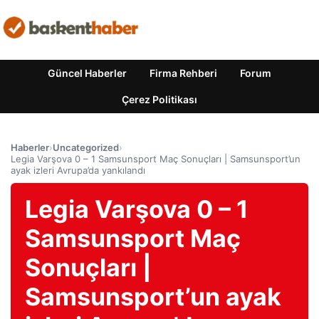
Güncel Haberler
Firma Rehberi
Forum
Çerez Politikası
Haberler
›
Uncategorized
›
Legia Varşova 0 – 1 Samsunsport Maç Sonuçları | Samsunsport’un
ayak izleri Avrupa’da yankılandı
Legia Varşova 0 – 1
Samsunsport Maç
Sonuçları |
Samsunsport’un ayak