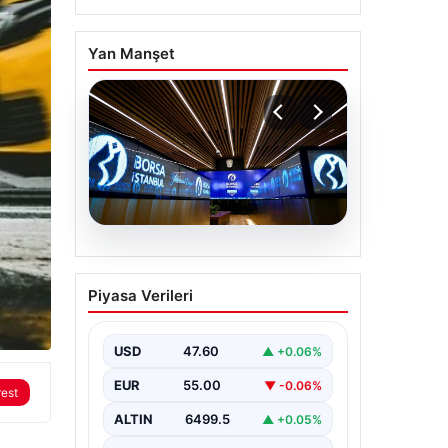
Yan Manşet
05.08.2026
Yatırım araçlarının
Piyasa Verileri
haftalık performansı
nasıl oldu?
USD
47.60
▲ +0.06%
EUR
55.00
▼ -0.06%
rest
ALTIN
6499.5
▲ +0.05%