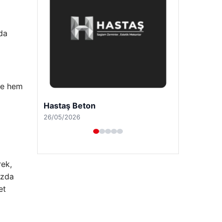
da
rde hem
Prenses Night Club
29/04/2026
rek,
ızda
et