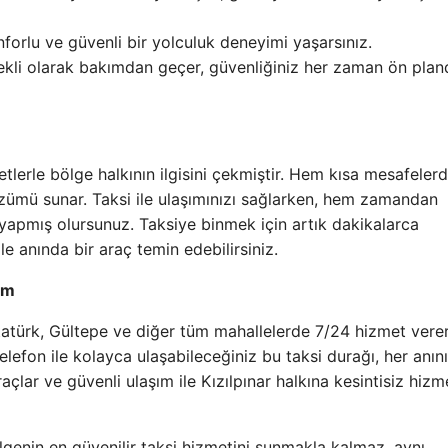
forlu ve güvenli bir yolculuk deneyimi yaşarsınız.
ekli olarak bakımdan geçer, güvenliğiniz her zaman ön plan
lerle bölge halkının ilgisini çekmiştir. Hem kısa mesafele
zümü sunar. Taksi ile ulaşımınızı sağlarken, hem zamandan
 yapmış olursunuz. Taksiye binmek için artık dakikalarca
le anında bir araç temin edebilirsiniz.
şım
Atatürk, Gültepe ve diğer tüm mahallelerde 7/24 hizmet vere
Telefon ile kolayca ulaşabileceğiniz bu taksi durağı, her anın
çlar ve güvenli ulaşım ile Kızılpınar halkına kesintisiz hizm
enin en güvenilir taksi hizmetini sunmakla kalmaz, aynı