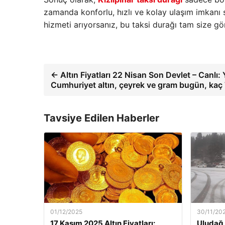
zamanda konforlu, hızlı ve kolay ulaşım imkanı sa
hizmeti arıyorsanız, bu taksi durağı tam size gö
← Altın Fiyatları 22 Nisan Son Devlet – Canlı: Y
Cumhuriyet altın, çeyrek ve gram bugün, kaç
Tavsiye Edilen Haberler
01/12/2025
30/11/20
17 Kasım 2025 Altın Fiyatları:
Uludağ 