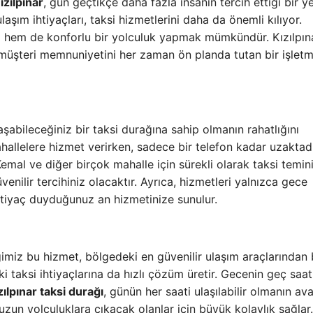
ızılpınar
, gün geçtikçe daha fazla insanın tercih ettiği bir y
şım ihtiyaçları, taksi hizmetlerini daha da önemli kılıyor.
 hem de konforlu bir yolculuk yapmak mümkündür. Kızılpın
 müşteri memnuniyetini her zaman ön planda tutan bir işlet
şabileceğiniz bir taksi durağına sahip olmanın rahatlığını
hallelere hizmet verirken, sadece bir telefon kadar uzaktadı
emal ve diğer birçok mahalle için sürekli olarak taksi temin
enilir tercihiniz olacaktır. Ayrıca, hizmetleri yalnızca gece
 ihtiyaç duyduğunuz an hizmetinize sunulur.
miz bu hizmet, bölgedeki en güvenilir ulaşım araçlarından bi
i taksi ihtiyaçlarına da hızlı çözüm üretir. Gecenin geç saat
zılpınar taksi durağı
, günün her saati ulaşılabilir olmanın ava
 uzun yolculuklara çıkacak olanlar için büyük kolaylık sağlar.