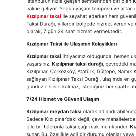
İstanbul’un hızla gelişen semtlerinden biri olan
K
haline geliyor. Yoğun yaşam temposu ve artan ula
Kızılpınar taksi
ile seyahat ederken hem güvenli
Taksi Durağı, yıllardır bölgede hizmet veren ve
olarak, 7 gün 24 saat hizmet vermektedir.
Kızılpınar Taksi ile Ulaşımın Kolaylıkları
Kızılpınar taksi
ihtiyacınız olduğunda, hemen ula
yaşarsınız.
Kızılpınar taksi durağı
, çevredeki ma
Kızılpınar, Çerkezköy, Atatürk, Gültepe, Namık K
sağlayan Kızılpınar Taksi Durağı, ulaşımda en güv
gündüzle sınırlı kalmaz, istediğiniz her saatte,
7/24 Hizmet ve Güvenli Ulaşım
Kızılpınar meydan taksi
olarak adlandırabileceği
Sadece Kızılpınar’daki değil, çevre mahallelerdek
bile bir telefonla taksi çağırmak mümkündür.
Kı
sunar. Bu, özellikle acil bir durumu olanlar veya