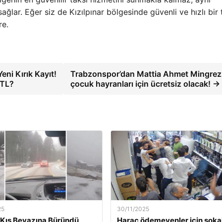
ğlar. Eğer siz de Kızılpınar bölgesinde güvenli ve hızlı bir 
re.
eni Kırık Kayıt!
Trabzonspor’dan Mattia Ahmet Mingrez
 TL?
çocuk hayranları için ücretsiz olacak! →
25
30/11/2025
Kış Beyazına Büründü
Haraç ödemeyenler için soka