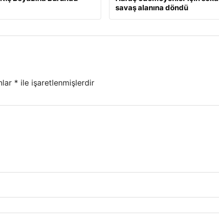
savaş alanına döndü
nlar
*
ile işaretlenmişlerdir