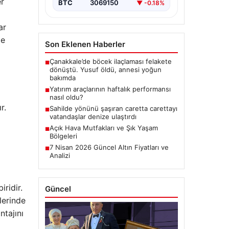
er
BTC
3069150
▼ -0.18%
ar
me
Son Eklenen Haberler
Çanakkale’de böcek ilaçlaması felakete
■
dönüştü. Yusuf öldü, annesi yoğun
bakımda
Yatırım araçlarının haftalık performansı
■
nasıl oldu?
r.
Sahilde yönünü şaşıran caretta carettayı
■
vatandaşlar denize ulaştırdı
i
Açık Hava Mutfakları ve Şık Yaşam
■
Bölgeleri
7 Nisan 2026 Güncel Altın Fiyatları ve
■
Analizi
ridir.
Güncel
lerinde
ntajını