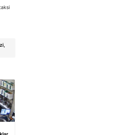
taksi
zi,
klar