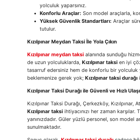
yolculuk yaparsınız.
Konforlu Araçlar:
Son model araçlarla, kon
Yüksek Güvenlik Standartları:
Araçlar sür
tutulur.
Kızılpınar Meydan Taksi İle Yola Çıkın
Kızılpınar meydan taksi
alanında sunduğu hizmet
de uzun yolculuklarda,
Kızılpınar taksi
en iyi çö
tasarruf edersiniz hem de konforlu bir yolculuk
beklemenize gerek yok;
Kızılpınar taksi durağı
i
Kızılpınar Taksi Durağı ile Güvenli ve Hızlı Ula
Kızılpınar Taksi Durağı, Çerkezköy, Kızılpınar, 
Kızılpınar taksi
ihtiyacınızı her zaman karşılar. 
yanınızdadır. Güler yüzlü personel, son model ara
sunulmaktadır.
Sonuç olarak,
Kızılpınar taksi durağı
sadece bölg