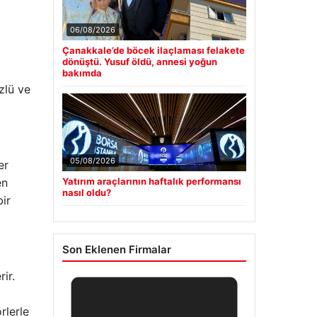
06/08/2026
Çanakkale’de böcek ilaçlaması felakete
dönüştü. Yusuf öldü, annesi yoğun
bakımda
üzlü ve
05/08/2026
er
en
Yatırım araçlarının haftalık performansı
nasıl oldu?
bir
Son Eklenen Firmalar
ir.
rlerle