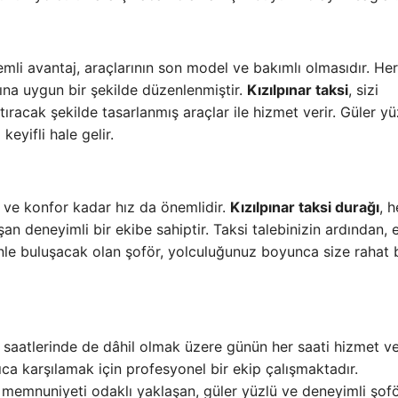
emli avantaj, araçlarının son model ve bakımlı olmasıdır. Her
rına uygun bir şekilde düzenlenmiştir.
Kızılpınar taksi
, sizi
ştıracak şekilde tasarlanmış araçlar ile hizmet verir. Güler y
keyifli hale gelir.
 ve konfor kadar hız da önemlidir.
Kızılpınar taksi durağı
, h
an deneyimli bir ekibe sahiptir. Taksi talebinizin ardından, 
zinle buluşacak olan şoför, yolculuğunuz boyunca size rahat 
 saatlerinde de dâhil olmak üzere günün her saati hizmet ver
lıca karşılamak için profesyonel bir ekip çalışmaktadır.
emnuniyeti odaklı yaklaşan, güler yüzlü ve deneyimli şofö