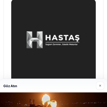
×
Göz Atın
Prenses Night Club
29/04/2026