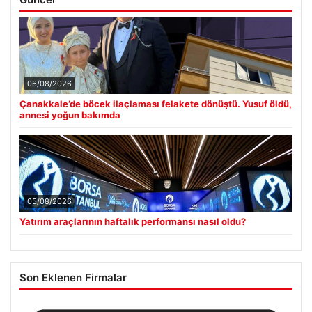
06/08/2026
Çanakkale’de böcek ilaçlaması felakete dönüştü. Yusuf öldü,
annesi yoğun bakımda
05/08/2026
Yatırım araçlarının haftalık performansı nasıl oldu?
Son Eklenen Firmalar