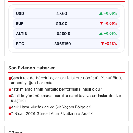
USD
47.60
▲ +0.06%
EUR
55.00
▼ -0.06%
ALTIN
6499.5
▲ +0.05%
BTC
3069150
▼ -0.18%
Son Eklenen Haberler
Çanakkale’de böcek ilaçlaması felakete dönüştü. Yusuf öldü,
■
annesi yoğun bakımda
Yatırım araçlarının haftalık performansı nasıl oldu?
■
Sahilde yönünü şaşıran caretta carettayı vatandaşlar denize
■
ulaştırdı
Açık Hava Mutfakları ve Şık Yaşam Bölgeleri
■
7 Nisan 2026 Güncel Altın Fiyatları ve Analizi
■
Güncel