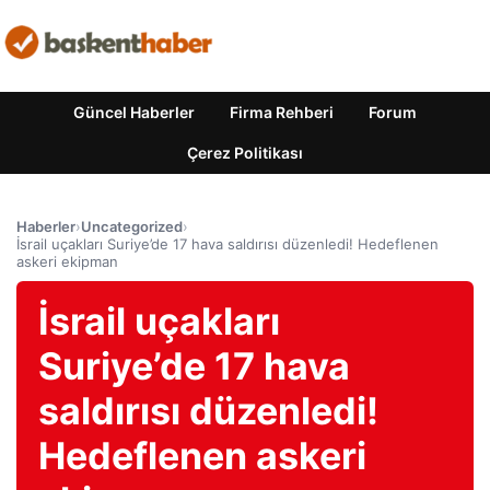
Güncel Haberler
Firma Rehberi
Forum
Çerez Politikası
Haberler
›
Uncategorized
›
İsrail uçakları Suriye’de 17 hava saldırısı düzenledi! Hedeflenen
askeri ekipman
İsrail uçakları
Suriye’de 17 hava
saldırısı düzenledi!
Hedeflenen askeri