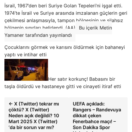
İsrail, 1967’den beri Suriye Golan Tepeleri’ni işgal etti.
1974’te İsrail ve Suriye arasında imzalanan güçlerin geri
çekilmesi anlaşmasıyla, tampon bölgesinin ve silahsız
bölgenin sınırları belirlendi. (AA)
Bu içerik Metin
Yamaner tarafından yayınlandı
Çocuklarını görmek ve karısını öldürmek için bahaneyi
yaptı ve intihar etti
Her satır korkunç! Babasını bir
taşla öldürdü ve hastaneye gitti ve cinayeti itiraf etti
← X (Twitter) tekrar mı
UEFA açıkladı:
çöktü? X (Twitter)
Rangers – Randevuya
Neden açık değildi? 10
dikkat çeken
Mart 2025 X (Twitter)
Fenerbahce maçı! –
‘da bir sorun var mı?
Son Dakika Spor