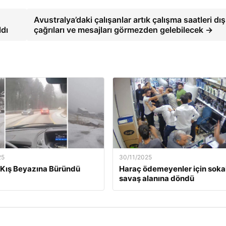
Avustralya’daki çalışanlar artık çalışma saatleri dı
ldı
çağrıları ve mesajları görmezden gelebilecek →
25
30/11/2025
Kış Beyazına Büründü
Haraç ödemeyenler için soka
savaş alanına döndü