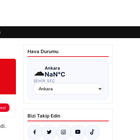
ı
Hava Durumu
☁
Ankara
NaN°C
ŞEHIR SEÇ
rest
Bizi Takip Edin
di.