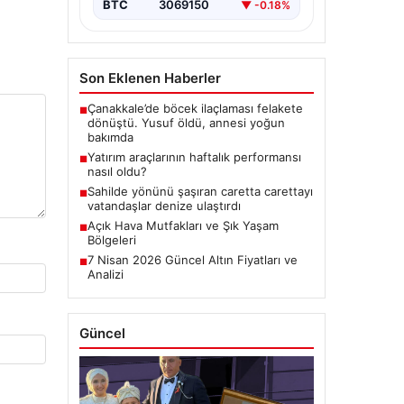
BTC
3069150
▼ -0.18%
Son Eklenen Haberler
Çanakkale’de böcek ilaçlaması felakete
■
dönüştü. Yusuf öldü, annesi yoğun
bakımda
Yatırım araçlarının haftalık performansı
■
nasıl oldu?
Sahilde yönünü şaşıran caretta carettayı
■
vatandaşlar denize ulaştırdı
Açık Hava Mutfakları ve Şık Yaşam
■
Bölgeleri
7 Nisan 2026 Güncel Altın Fiyatları ve
■
Analizi
Güncel