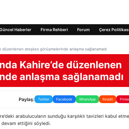
Güncel Haberler
Firma Rehberi
Forum
Çerez Politikas
e’de düzenlenen ateşkes görüşmelerinde anlaşma sağlanamadı
sında Kahire’de düzenlenen
inde anlaşma sağlanamadı
Paylaş:
Twitter
Facebook
WhatsApp
Reddit
Pinte
e’deki arabulucuların sunduğu karşılıklı tavizleri kabul etme
” devam ettiğini söyledi.