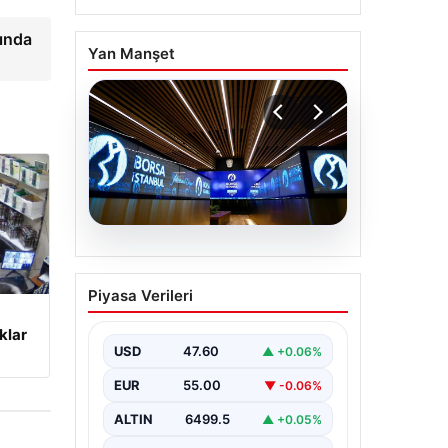
şında
Yan Manşet
05.08.2026
Yatırım araçlarının
Piyasa Verileri
haftalık performansı
nasıl oldu?
klar
USD
47.60
▲ +0.06%
EUR
55.00
▼ -0.06%
ALTIN
6499.5
▲ +0.05%