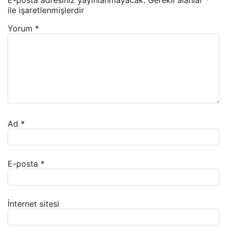
E-posta adresiniz yayınlanmayacak.
Gerekli alanlar
*
ile işaretlenmişlerdir
Yorum
*
Ad
*
E-posta
*
İnternet sitesi