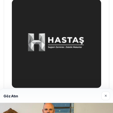
×
Göz Atın
Prenses Night Club
29/04/2026