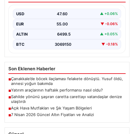
USD
47.60
▲ +0.06%
EUR
55.00
▼ -0.06%
ALTIN
6499.5
▲ +0.05%
BTC
3069150
▼ -0.18%
Son Eklenen Haberler
Çanakkale’de böcek ilaçlaması felakete dönüştü. Yusuf öldü,
■
annesi yoğun bakımda
Yatırım araçlarının haftalık performansı nasıl oldu?
■
Sahilde yönünü şaşıran caretta carettayı vatandaşlar denize
■
ulaştırdı
Açık Hava Mutfakları ve Şık Yaşam Bölgeleri
■
7 Nisan 2026 Güncel Altın Fiyatları ve Analizi
■