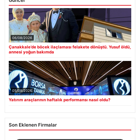
Güncel
06/08/2026
Çanakkale’de böcek ilaçlaması felakete dönüştü. Yusuf öldü,
annesi yoğun bakımda
05/08/2026
Yatırım araçlarının haftalık performansı nasıl oldu?
Son Eklenen Firmalar