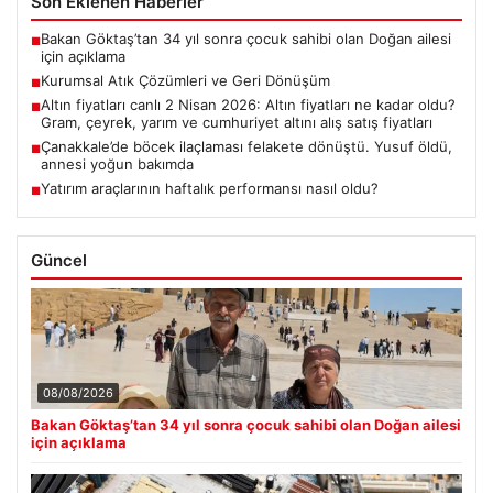
Son Eklenen Haberler
Bakan Göktaş’tan 34 yıl sonra çocuk sahibi olan Doğan ailesi
■
için açıklama
Kurumsal Atık Çözümleri ve Geri Dönüşüm
■
Altın fiyatları canlı 2 Nisan 2026: Altın fiyatları ne kadar oldu?
■
Gram, çeyrek, yarım ve cumhuriyet altını alış satış fiyatları
Çanakkale’de böcek ilaçlaması felakete dönüştü. Yusuf öldü,
■
annesi yoğun bakımda
Yatırım araçlarının haftalık performansı nasıl oldu?
■
Güncel
08/08/2026
Bakan Göktaş’tan 34 yıl sonra çocuk sahibi olan Doğan ailesi
için açıklama