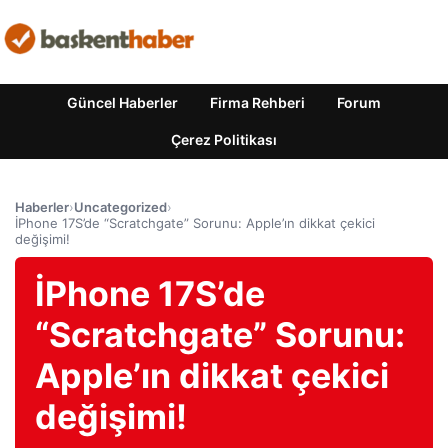
Güncel Haberler
Firma Rehberi
Forum
Çerez Politikası
Haberler
›
Uncategorized
›
İPhone 17S’de “Scratchgate” Sorunu: Apple’ın dikkat çekici
değişimi!
İPhone 17S’de
“Scratchgate” Sorunu:
Apple’ın dikkat çekici
değişimi!