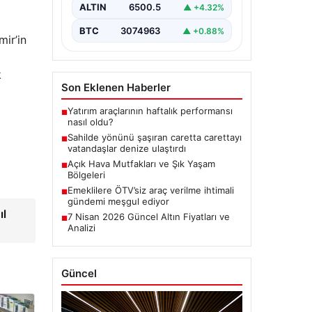
Açık Hava Mutfakları ve
Piyasa Verileri
Şık Yaşam Bölgeleri
mir’in
Dış hava kültürü günümüzde
önemli bir dönüşüm yaşamaktadır.
USD
47.57
▲ +0.08%
Baştan başa müstakil konutlarda
k
ikamet eden…
EUR
55.01
▲ +0.29%
ALTIN
6500.5
▲ +4.32%
BTC
3074963
▲ +0.88%
Son Eklenen Haberler
Yatırım araçlarının haftalık performansı
■
ıl
nasıl oldu?
Sahilde yönünü şaşıran caretta carettayı
■
vatandaşlar denize ulaştırdı
Açık Hava Mutfakları ve Şık Yaşam
■
Bölgeleri
Emeklilere ÖTV’siz araç verilme ihtimali
■
gündemi meşgul ediyor