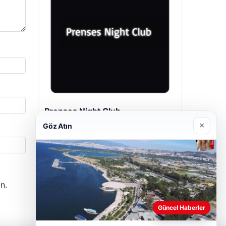
Son Eklenen Firmalar
×
Göz Atın
Prenses Night Club
n.
29/04/2026
Güncel Haberler