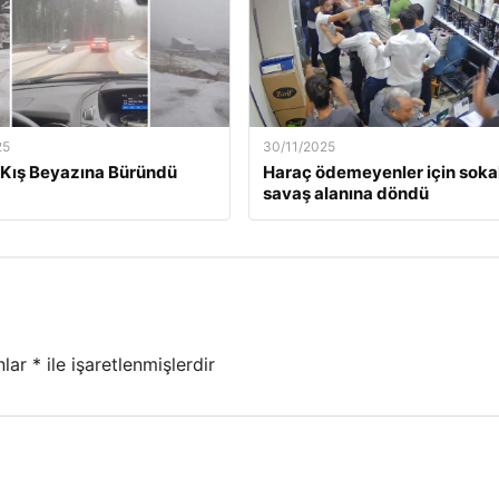
25
30/11/2025
Kış Beyazına Büründü
Haraç ödemeyenler için soka
savaş alanına döndü
nlar
*
ile işaretlenmişlerdir