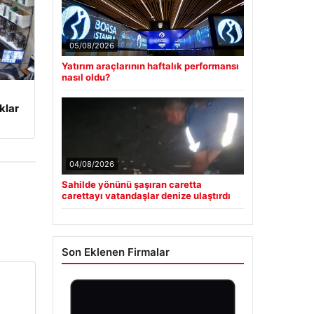
7 Nisan 2026 Güncel Altın Fiyatları ve
■
Analizi
Güncel
klar
05/08/2026
Yatırım araçlarının haftalık performansı
nasıl oldu?
04/08/2026
Sahilde yönünü şaşıran caretta
carettayı vatandaşlar denize ulaştırdı