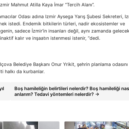
ir Mahmut Atilla Kaya İmar “Tercih Alanı”.
macılar Odası adına Izmir Aysega Yarış Şubesi Sekreteri, Iz
lmek istedi. Endemik bitkilerin türleri, nadir ekosistemler ve
 bölgenin, sadece İzmir’in insanları değil, aynı zamanda gelece
 inaktif kalır ve inşaatın istenmesi istenir, “dedi.
lçova Belediye Başkanı Onur Yrikit, şehrin planlama odasını
ti halkı da kurbanlar.
ıl
Boş hamileliğin belirtileri nelerdir? Boş hamileliği nas
anlarım? Tedavi yöntemleri nelerdir? →