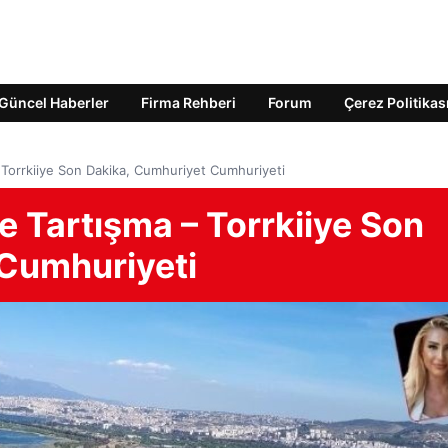
Güncel Haberler
Firma Rehberi
Forum
Çerez Politikas
 – Torrkiiye Son Dakika, Cumhuriyet Cumhuriyeti
ine Tartışma – Torrkiiye Son
Cumhuriyeti