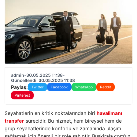
admin
•
30.05.2025 11:38
•
Güncellendi: 30.05.2025 11:38
Paylaş:
Twitter
Facebook
WhatsApp
Reddit
Pinterest
Seyahatlerin en kritik noktalarından biri
havalimanı
transfer
sürecidir. Bu hizmet, hem bireysel hem de
grup seyahatlerinde konforlu ve zamanında ulaşım
sağlamak için önemli bir role sahiptir. Buskirala.com’un