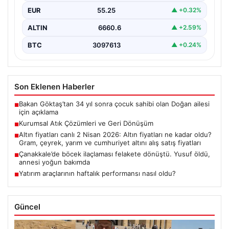
EUR
55.25
▲ +0.32%
ALTIN
6660.6
▲ +2.59%
BTC
3097613
▲ +0.24%
Son Eklenen Haberler
Bakan Göktaş’tan 34 yıl sonra çocuk sahibi olan Doğan ailesi
■
için açıklama
Kurumsal Atık Çözümleri ve Geri Dönüşüm
■
Altın fiyatları canlı 2 Nisan 2026: Altın fiyatları ne kadar oldu?
■
Gram, çeyrek, yarım ve cumhuriyet altını alış satış fiyatları
Çanakkale’de böcek ilaçlaması felakete dönüştü. Yusuf öldü,
■
annesi yoğun bakımda
Yatırım araçlarının haftalık performansı nasıl oldu?
■
Güncel