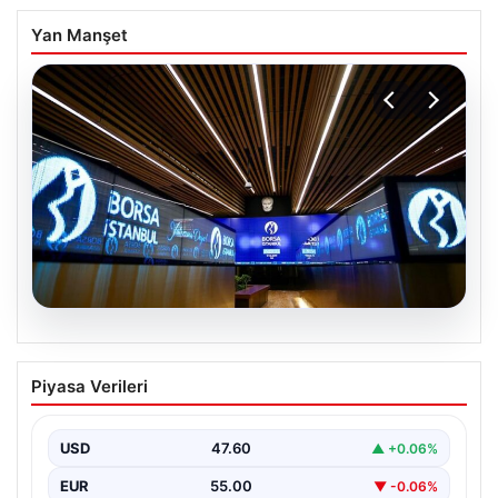
Yan Manşet
05.08.2026
Yatırım araçlarının haftalık performansı
Piyasa Verileri
nasıl oldu?
USD
47.60
▲ +0.06%
EUR
55.00
▼ -0.06%