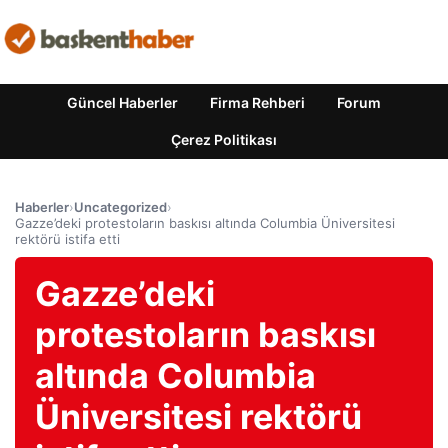
Güncel Haberler
Firma Rehberi
Forum
Çerez Politikası
Haberler
›
Uncategorized
›
Gazze’deki protestoların baskısı altında Columbia Üniversitesi
rektörü istifa etti
Gazze’deki
protestoların baskısı
altında Columbia
Üniversitesi rektörü