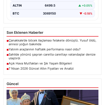
ALTIN
6499.5
▲ +0.05%
BTC
3069150
▼ -0.18%
Son Eklenen Haberler
Çanakkale’de böcek ilaçlaması felakete dönüştü. Yusuf öldü,
■
annesi yoğun bakımda
Yatırım araçlarının haftalık performansı nasıl oldu?
■
Sahilde yönünü şaşıran caretta carettayı vatandaşlar denize
■
ulaştırdı
Açık Hava Mutfakları ve Şık Yaşam Bölgeleri
■
7 Nisan 2026 Güncel Altın Fiyatları ve Analizi
■
Güncel