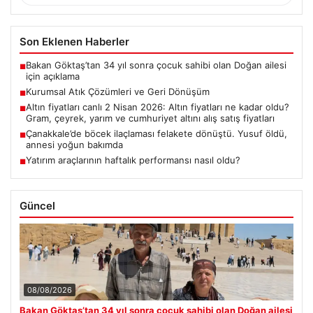
Son Eklenen Haberler
Bakan Göktaş’tan 34 yıl sonra çocuk sahibi olan Doğan ailesi
■
için açıklama
Kurumsal Atık Çözümleri ve Geri Dönüşüm
■
Altın fiyatları canlı 2 Nisan 2026: Altın fiyatları ne kadar oldu?
■
Gram, çeyrek, yarım ve cumhuriyet altını alış satış fiyatları
Çanakkale’de böcek ilaçlaması felakete dönüştü. Yusuf öldü,
■
annesi yoğun bakımda
Yatırım araçlarının haftalık performansı nasıl oldu?
■
Güncel
08/08/2026
Bakan Göktaş’tan 34 yıl sonra çocuk sahibi olan Doğan ailesi