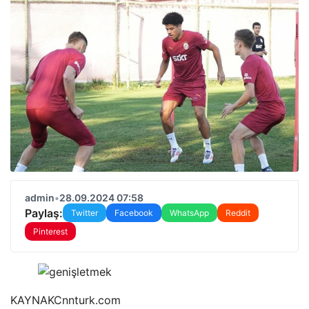
admin
•
28.09.2024 07:58
Paylaş:
Twitter
Facebook
WhatsApp
Reddit
Pinterest
KAYNAK
Cnnturk.com