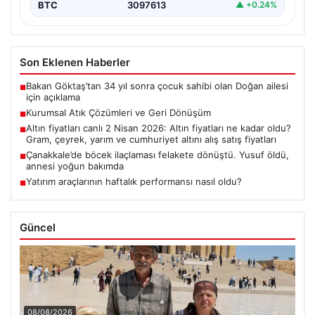
BTC
3097613
▲ +0.24%
Son Eklenen Haberler
Bakan Göktaş’tan 34 yıl sonra çocuk sahibi olan Doğan ailesi
■
için açıklama
Kurumsal Atık Çözümleri ve Geri Dönüşüm
■
Altın fiyatları canlı 2 Nisan 2026: Altın fiyatları ne kadar oldu?
■
Gram, çeyrek, yarım ve cumhuriyet altını alış satış fiyatları
Çanakkale’de böcek ilaçlaması felakete dönüştü. Yusuf öldü,
■
annesi yoğun bakımda
Yatırım araçlarının haftalık performansı nasıl oldu?
■
Güncel
08/08/2026