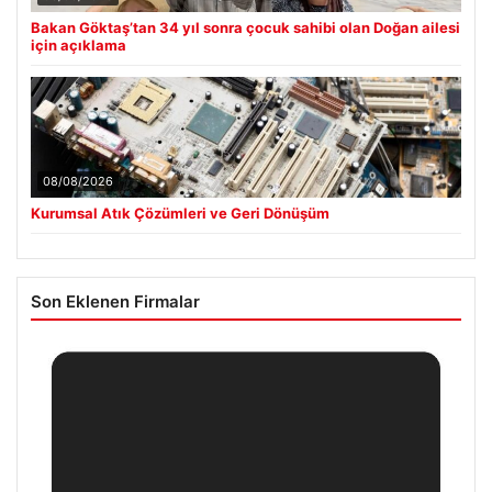
Bakan Göktaş’tan 34 yıl sonra çocuk sahibi olan Doğan ailesi
için açıklama
08/08/2026
Kurumsal Atık Çözümleri ve Geri Dönüşüm
Son Eklenen Firmalar