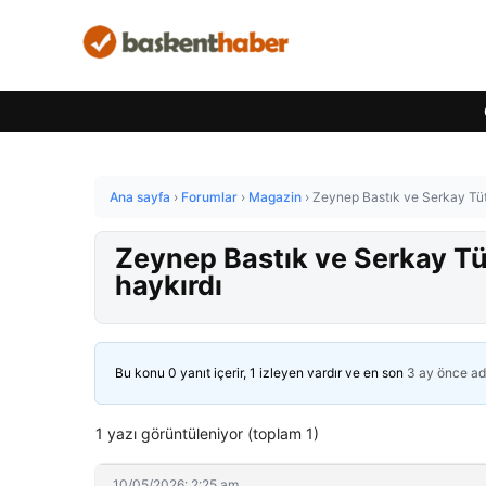
Ana sayfa
›
Forumlar
›
Magazin
›
Zeynep Bastık ve Serkay Tüt
Zeynep Bastık ve Serkay Tü
haykırdı
Bu konu 0 yanıt içerir, 1 izleyen vardır ve en son
3 ay önce
ad
1 yazı görüntüleniyor (toplam 1)
10/05/2026: 2:25 am