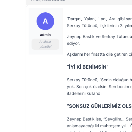
‘Dargın’, ‘Yalan’, ‘Lan’, ‘Ara’ gibi
A
Serkay Tütüncü, ilişkilerinin 2. yılın
admin
Zeynep Bastık ve Serkay Tütüncü 
Anahtar
ediyor.
yönetici
Aşklarını her fırsatta dile getiren ç
“İYİ Kİ BENİMSİN”
Serkay Tütüncü, “Senin olduğun her
yok. Sen çok özelsin! Sen benim e
ifadelerini kullandı.
“SONSUZ GÜNLERİMİZ OLS
Zeynep Bastık ise, “Sevgilim… Sen
anlamayacağı iki muhteşem yıl… Ö