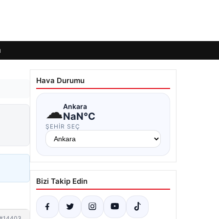
ı
Hava Durumu
☁
Ankara
NaN°C
ŞEHIR SEÇ
Bizi Takip Edin
#14403