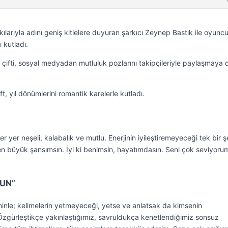
 şarkılarıyla adını geniş kitlelere duyuran şarkıcı Zeynep Bastık ile oyunc
ı kutladı.
çifti, sosyal medyadan mutluluk pozlarını takipçileriyle paylaşmaya
ift, yıl dönümlerini romantik karelerle kutladı.
 yer neşeli, kalabalık ve mutlu. Enerjinin iyileştiremeyeceği tek bir 
n büyük şansımsın. İyi ki benimsin, hayatımdasın. Seni çok seviyoru
UN”
inle; kelimelerin yetmeyeceği, yetse ve anlatsak da kimsenin
zgürleştikçe yakınlaştığımız, savruldukça kenetlendiğimiz sonsuz