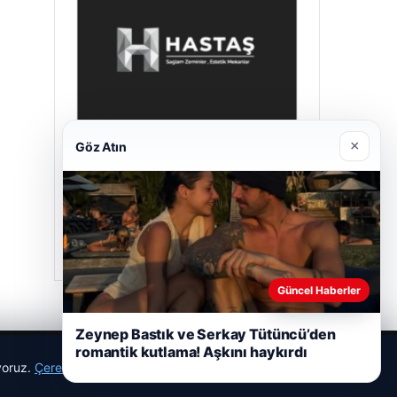
×
Göz Atın
Hastaş Beton
26/05/2026
Güncel Haberler
Zeynep Bastık ve Serkay Tütüncü’den
romantik kutlama! Aşkını haykırdı
ıyoruz.
Çerez Politikamız
Reddet
Kabul Et