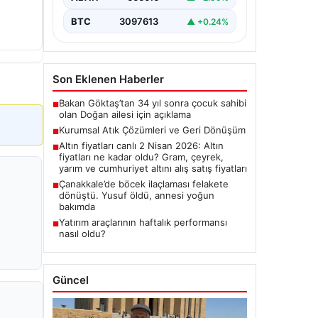
”
BTC
3097613
▲ +0.24%
Son Eklenen Haberler
Bakan Göktaş’tan 34 yıl sonra çocuk sahibi
■
olan Doğan ailesi için açıklama
Kurumsal Atık Çözümleri ve Geri Dönüşüm
■
Altın fiyatları canlı 2 Nisan 2026: Altın
■
fiyatları ne kadar oldu? Gram, çeyrek,
yarım ve cumhuriyet altını alış satış fiyatları
Çanakkale’de böcek ilaçlaması felakete
■
dönüştü. Yusuf öldü, annesi yoğun
bakımda
Yatırım araçlarının haftalık performansı
■
nasıl oldu?
Güncel