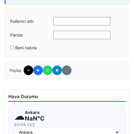
Kullanıcı adı:
Parola:
Beni hatırla
Paylaş:
Hava Durumu
☁
Ankara
NaN°C
ŞEHIR SEÇ