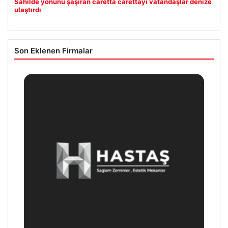
Sahilde yönünü şaşıran caretta carettayı vatandaşlar denize
ulaştırdı
Son Eklenen Firmalar