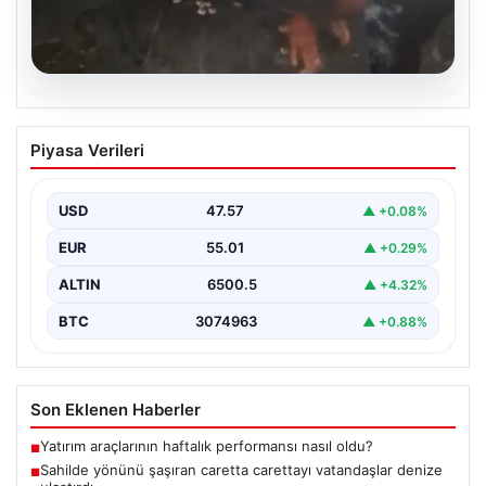
04.08.2026
Sahilde yönünü şaşıran caretta
Piyasa Verileri
carettayı vatandaşlar denize ulaştırdı
USD
47.57
▲ +0.08%
EUR
55.01
▲ +0.29%
ALTIN
6500.5
▲ +4.32%
BTC
3074963
▲ +0.88%
Son Eklenen Haberler
Yatırım araçlarının haftalık performansı nasıl oldu?
■
Sahilde yönünü şaşıran caretta carettayı vatandaşlar denize
■