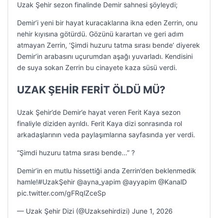
Uzak Şehir sezon finalinde Demir sahnesi şöyleydi;
Demir’i yeni bir hayat kuracaklarına ikna eden Zerrin, onu
nehir kıyısına götürdü. Gözünü karartan ve geri adım
atmayan Zerrin, ‘Şimdi huzuru tatma sırası bende’ diyerek
Demir’in arabasını uçurumdan aşağı yuvarladı. Kendisini
de suya sokan Zerrin bu cinayete kaza süsü verdi.
UZAK ŞEHİR FERİT ÖLDÜ MÜ?
Uzak Şehir’de Demir’e hayat veren Ferit Kaya sezon
finaliyle diziden ayrıldı. Ferit Kaya dizi sonrasında rol
arkadaşlarının veda paylaşımlarına sayfasında yer verdi.
“Şimdi huzuru tatma sırası bende…” ?
Demir’in en mutlu hissettiği anda Zerrin’den beklenmedik
hamle!#UzakŞehir @ayna_yapim @ayyapim @KanalD
pic.twitter.com/gFRqlZceSp
— Uzak Şehir Dizi (@Uzaksehirdizi) June 1, 2026