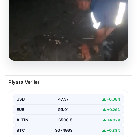
04.08.2026
Sahilde yönünü şaşıran caretta
Piyasa Verileri
carettayı vatandaşlar denize ulaştırdı
USD
47.57
▲ +0.08%
EUR
55.01
▲ +0.29%
ALTIN
6500.5
▲ +4.32%
BTC
3074963
▲ +0.88%