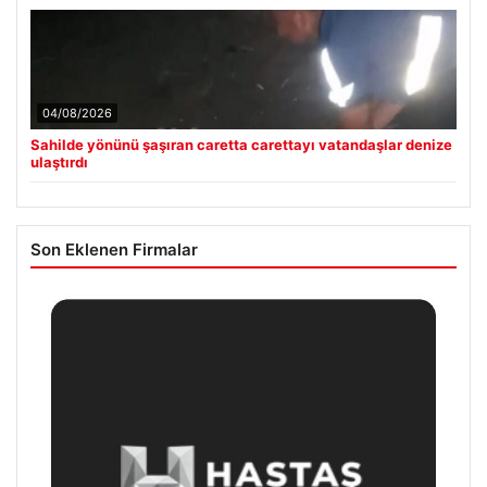
04/08/2026
Sahilde yönünü şaşıran caretta carettayı vatandaşlar denize
ulaştırdı
Son Eklenen Firmalar