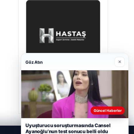
×
Göz Atın
Hastaş Beton
26/05/2026
Güncel Haberler
Uyuşturucu soruşturmasında Cansel
Ayanoğlu’nun test sonucu belli oldu