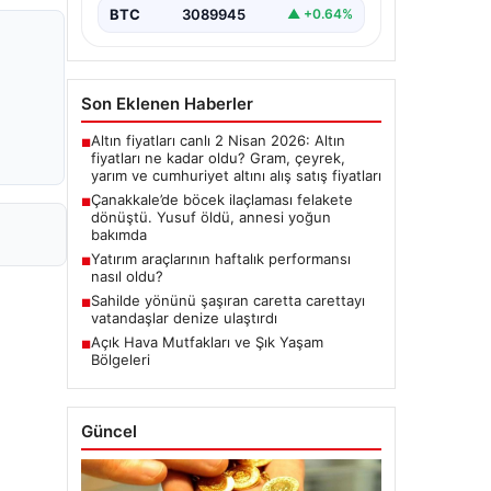
BTC
3089945
▲ +0.64%
Son Eklenen Haberler
Altın fiyatları canlı 2 Nisan 2026: Altın
■
fiyatları ne kadar oldu? Gram, çeyrek,
yarım ve cumhuriyet altını alış satış fiyatları
Çanakkale’de böcek ilaçlaması felakete
■
dönüştü. Yusuf öldü, annesi yoğun
bakımda
Yatırım araçlarının haftalık performansı
■
nasıl oldu?
Sahilde yönünü şaşıran caretta carettayı
■
vatandaşlar denize ulaştırdı
Açık Hava Mutfakları ve Şık Yaşam
■
Bölgeleri
Güncel