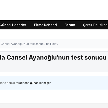
Güncel Haberler
Firma Rehberi
Forum
Çerez Politikas
Cansel Ayanoğlu’nun test sonucu belli oldu
a Cansel Ayanoğlu’nun test sonucu
 önce
admin
tarafından güncellenmiştir.