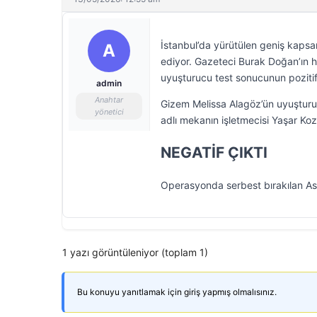
İstanbul’da yürütülen geniş kaps
A
ediyor. Gazeteci Burak Doğan’ın 
uyuşturucu test sonucunun pozitif 
admin
Anahtar
Gizem Melissa Alagöz’ün uyuşturu
yönetici
adlı mekanın işletmecisi Yaşar Koz’u
NEGATİF ÇIKTI
Operasyonda serbest bırakılan Aslı
1 yazı görüntüleniyor (toplam 1)
Bu konuyu yanıtlamak için giriş yapmış olmalısınız.