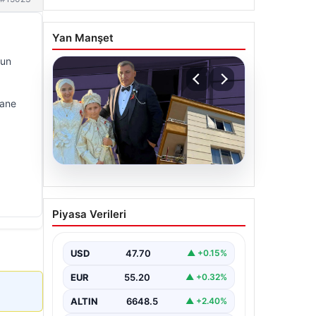
Yan Manşet
nun
hane
06.08.2026
Çanakkale’de böcek
Piyasa Verileri
ilaçlaması felakete
dönüştü. Yusuf öldü,
annesi yoğun bakımda
USD
47.70
▲ +0.15%
EUR
55.20
▲ +0.32%
ALTIN
6648.5
▲ +2.40%