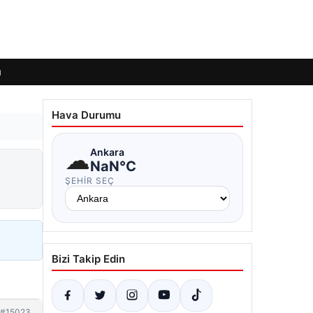
ı
Hava Durumu
☁
Ankara
NaN°C
ŞEHIR SEÇ
Bizi Takip Edin
#15023