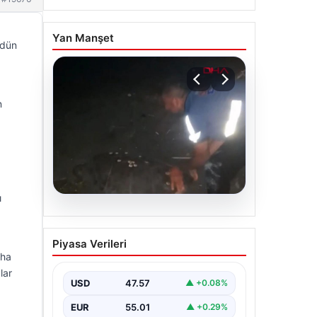
Yan Manşet
 dün
n
ı
04.08.2026
Sahilde yönünü şaşıran
Piyasa Verileri
caretta carettayı
aha
vatandaşlar denize
lar
ulaştırdı
USD
47.57
▲ +0.08%
EUR
55.01
▲ +0.29%