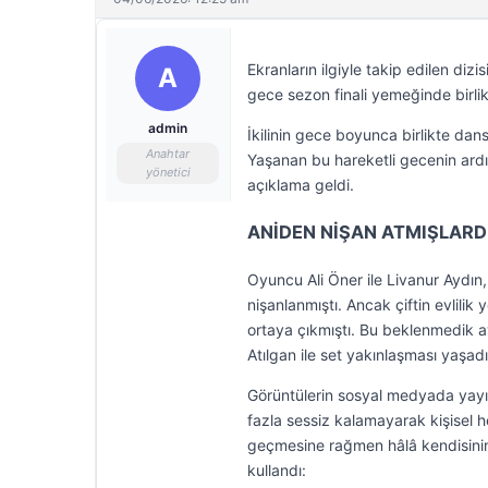
Ekranların ilgiyle takip edilen diz
A
gece sezon finali yemeğinde birl
admin
İkilinin gece boyunca birlikte dans
Anahtar
Yaşanan bu hareketli gecenin ardınd
yönetici
açıklama geldi.
ANİDEN NİŞAN ATMIŞLARD
Oyuncu Ali Öner ile Livanur Aydın
nişanlanmıştı. Ancak çiftin evlilik 
ortaya çıkmıştı. Bu beklenmedik ay
Atılgan ile set yakınlaşması yaşa
Görüntülerin sosyal medyada yayı
fazla sessiz kalamayarak kişisel h
geçmesine rağmen hâlâ kendisinin 
kullandı: