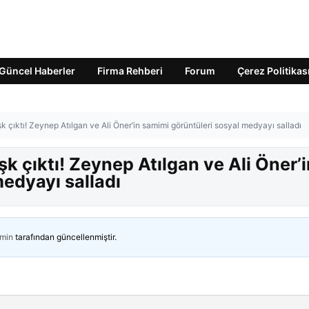
Güncel Haberler
Firma Rehberi
Forum
Çerez Politikas
 çıktı! Zeynep Atılgan ve Ali Öner’in samimi görüntüleri sosyal medyayı salladı
k çıktı! Zeynep Atılgan ve Ali Öner’i
edyayı salladı
min
tarafından güncellenmiştir.