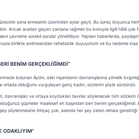
ık sürecinin sona ermesinin üzerinden aylar geçti. Bu süreç boyunca he
dim. Ancak aradan geçen zamana rağmen bu konuyla ilgili hâlâ çok f
kın çevreme sürekli sorular yöneltiliyor. Yapılan haberlerde, paylaşı
uyla birlikte anılmasından rahatsızlık duyuyorum ve bu nedenle kısa 
ERİ BENİM GERÇEKLİĞİMDİ”
mede bulunan Aydın, eski nişanlısının davranışlarına yönelik kırgınlığ
lde ortada olduğunu vurgulayan genç kadın, sözlerini şöyle sürdürdü:
i, davranışları ve ortaya koydukları tavırlar söylenecek tüm sözlerin
olduğunuz şüpheler maalesef en başından beri benim gerçekliğimdi. 
r şey söylenmesine ihtiyaç yok, aslında her şey zaten olması gerektiği
E ODAKLIYIM”