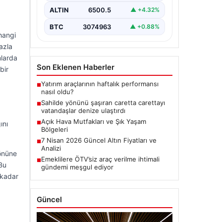
ALTIN
6500.5
▲ +4.32%
BTC
3074963
▲ +0.88%
rhangi
azla
mlarda
Son Eklenen Haberler
bir
Yatırım araçlarının haftalık performansı
■
nasıl oldu?
Sahilde yönünü şaşıran caretta carettayı
■
vatandaşlar denize ulaştırdı
Açık Hava Mutfakları ve Şık Yaşam
■
ını
Bölgeleri
7 Nisan 2026 Güncel Altın Fiyatları ve
■
Analizi
 önüne
Emeklilere ÖTV’siz araç verilme ihtimali
■
Bu
gündemi meşgul ediyor
 kadar
Güncel