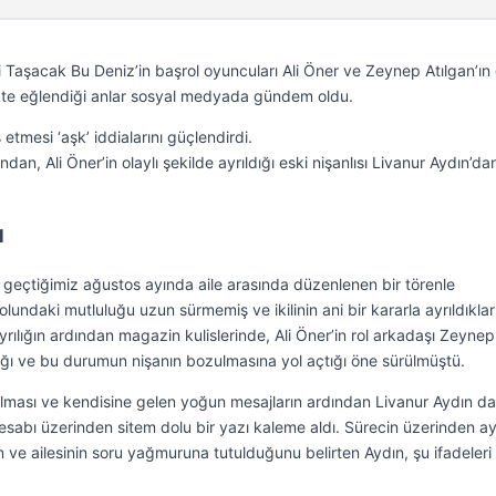
isi Taşacak Bu Deniz’in başrol oyuncuları Ali Öner ve Zeynep Atılgan’ın
ikte eğlendiği anlar sosyal medyada gündem oldu.
 etmesi ‘aşk’ iddialarını güçlendirdi.
an, Ali Öner’in olaylı şekilde ayrıldığı eski nişanlısı Livanur Aydın’da
I
, geçtiğimiz ağustos ayında aile arasında düzenlenen bir törenle
yolundaki mutluluğu uzun sürmemiş ve ikilinin ani bir kararla ayrıldıklar
rılığın ardından magazin kulislerinde, Ali Öner’in rol arkadaşı Zeynep
dığı ve bu durumun nişanın bozulmasına yol açtığı öne sürülmüştü.
lması ve kendisine gelen yoğun mesajların ardından Livanur Aydın d
esabı üzerinden sitem dolu bir yazı kaleme aldı. Sürecin üzerinden ay
ve ailesinin soru yağmuruna tutulduğunu belirten Aydın, şu ifadeleri