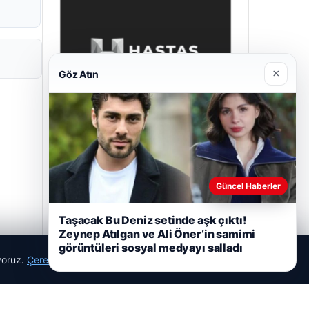
×
Göz Atın
Hastaş Beton
26/05/2026
Güncel Haberler
Taşacak Bu Deniz setinde aşk çıktı!
Zeynep Atılgan ve Ali Öner’in samimi
görüntüleri sosyal medyayı salladı
ıyoruz.
Çerez Politikamız
Reddet
Kabul Et