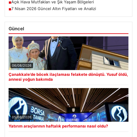
Açık Hava Mutfakları ve Şık Yaşam Bölgeleri
■
7 Nisan 2026 Güncel Altın Fiyatları ve Analizi
■
Güncel
06/08/2026
Çanakkale’de böcek ilaçlaması felakete dönüştü. Yusuf öldü,
annesi yoğun bakımda
05/08/2026
Yatırım araçlarının haftalık performansı nasıl oldu?