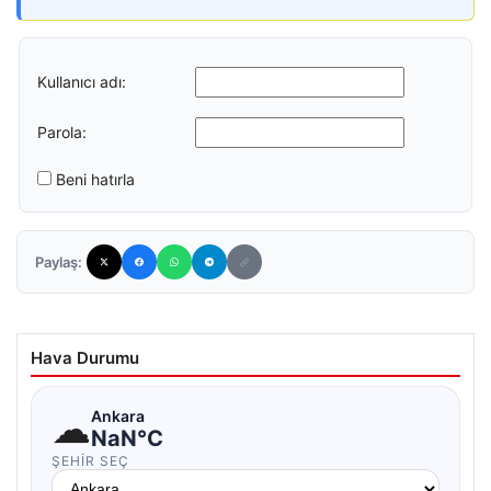
Kullanıcı adı:
Parola:
Beni hatırla
Paylaş:
Hava Durumu
☁
Ankara
NaN°C
ŞEHIR SEÇ