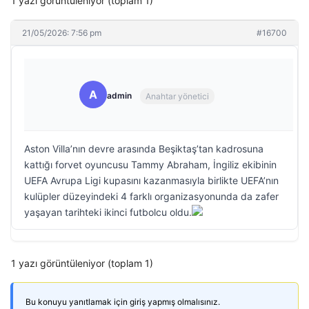
1 yazı görüntüleniyor (toplam 1)
21/05/2026: 7:56 pm
#16700
A
admin
Anahtar yönetici
Aston Villa’nın devre arasında Beşiktaş’tan kadrosuna
kattığı forvet oyuncusu Tammy Abraham, İngiliz ekibinin
UEFA Avrupa Ligi kupasını kazanmasıyla birlikte UEFA’nın
kulüpler düzeyindeki 4 farklı organizasyonunda da zafer
yaşayan tarihteki ikinci futbolcu oldu.
1 yazı görüntüleniyor (toplam 1)
Bu konuyu yanıtlamak için giriş yapmış olmalısınız.