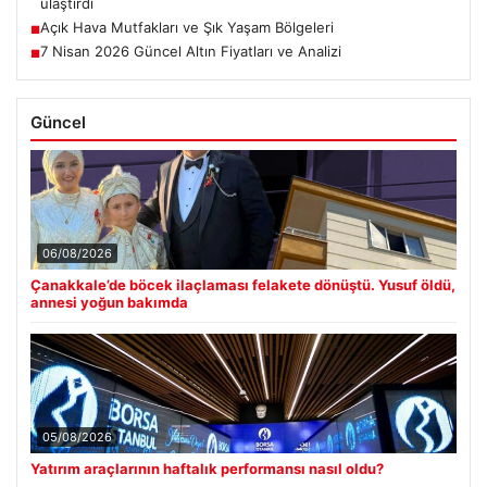
ulaştırdı
Açık Hava Mutfakları ve Şık Yaşam Bölgeleri
■
7 Nisan 2026 Güncel Altın Fiyatları ve Analizi
■
Güncel
06/08/2026
Çanakkale’de böcek ilaçlaması felakete dönüştü. Yusuf öldü,
annesi yoğun bakımda
05/08/2026
Yatırım araçlarının haftalık performansı nasıl oldu?