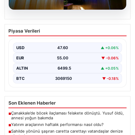
05.08.2026
Yatırım araçlarının haftalık performansı
Piyasa Verileri
nasıl oldu?
USD
47.60
▲ +0.06%
EUR
55.00
▼ -0.06%
ALTIN
6499.5
▲ +0.05%
BTC
3069150
▼ -0.18%
Son Eklenen Haberler
Çanakkale’de böcek ilaçlaması felakete dönüştü. Yusuf öldü,
■
annesi yoğun bakımda
Yatırım araçlarının haftalık performansı nasıl oldu?
■
Sahilde yönünü şaşıran caretta carettayı vatandaşlar denize
■