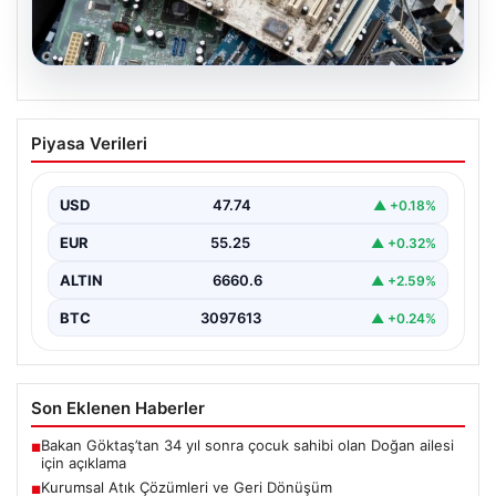
08.08.2026
Kurumsal Atık Çözümleri ve Geri
Piyasa Verileri
Dönüşüm
Günümüzde gelişen dijitalleşme ile şirketler altyapı
sistemlerini sürekli periyotlarla yenilemektedir. Bu
USD
47.74
▲ +0.18%
modernizasyon aşamasında kenara…
EUR
55.25
▲ +0.32%
ALTIN
6660.6
▲ +2.59%
BTC
3097613
▲ +0.24%
Son Eklenen Haberler
Bakan Göktaş’tan 34 yıl sonra çocuk sahibi olan Doğan ailesi
■
için açıklama
Kurumsal Atık Çözümleri ve Geri Dönüşüm
■