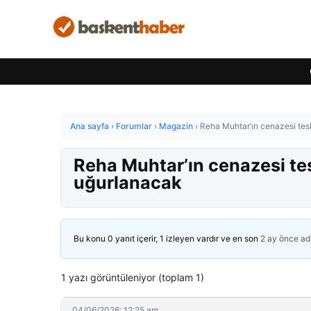
Ana sayfa
›
Forumlar
›
Magazin
›
Reha Muhtar’ın cenazesi tes
Reha Muhtar’ın cenazesi tes
uğurlanacak
Bu konu 0 yanıt içerir, 1 izleyen vardır ve en son
2 ay önce
ad
1 yazı görüntüleniyor (toplam 1)
04/06/2026: 12:25 am