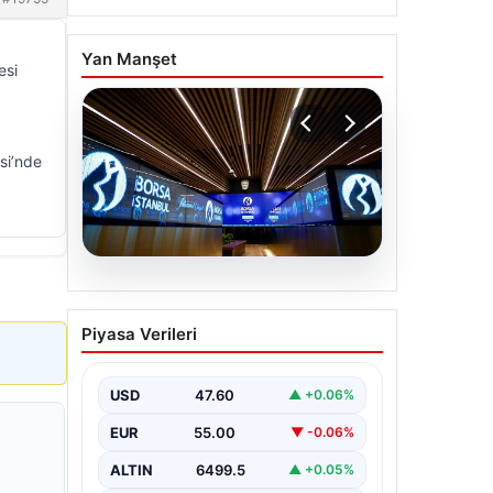
Yan Manşet
esi
si’nde
05.08.2026
Yatırım araçlarının haftalık
Piyasa Verileri
performansı nasıl oldu?
USD
47.60
▲ +0.06%
EUR
55.00
▼ -0.06%
ALTIN
6499.5
▲ +0.05%