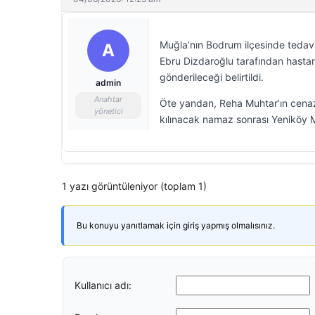
Muğla’nın Bodrum ilçesinde tedav
A
Ebru Dizdaroğlu tarafından hastan
gönderileceği belirtildi.
admin
Anahtar
Öte yandan, Reha Muhtar’ın cenaz
yönetici
kılınacak namaz sonrası Yeniköy Me
1 yazı görüntüleniyor (toplam 1)
Bu konuyu yanıtlamak için giriş yapmış olmalısınız.
Kullanıcı adı: