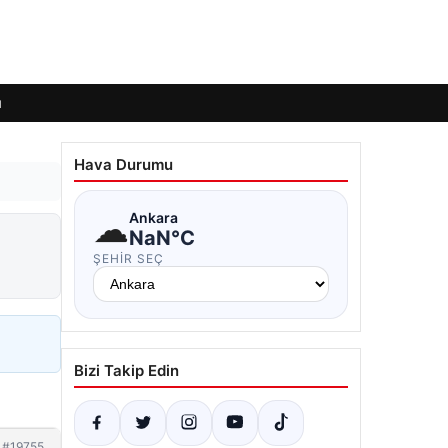
ı
Hava Durumu
☁
Ankara
NaN°C
ŞEHIR SEÇ
Bizi Takip Edin
#19755