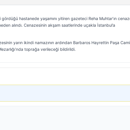
i gördüğü hastanede yaşamını yitiren gazeteci Reha Muhtar’ın cenaz
eden alındı. Cenazesinin akşam saatlerinde uçakla İstanbul’a
esinin yarın ikindi namazının ardından Barbaros Hayrettin Paşa Cami
zarlığı’nda toprağa verileceği bildirildi.