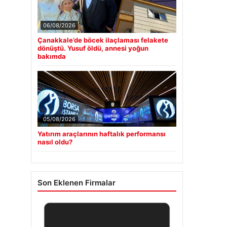
06/08/2026
Çanakkale’de böcek ilaçlaması felakete
dönüştü. Yusuf öldü, annesi yoğun
bakımda
05/08/2026
Yatırım araçlarının haftalık performansı
nasıl oldu?
Son Eklenen Firmalar