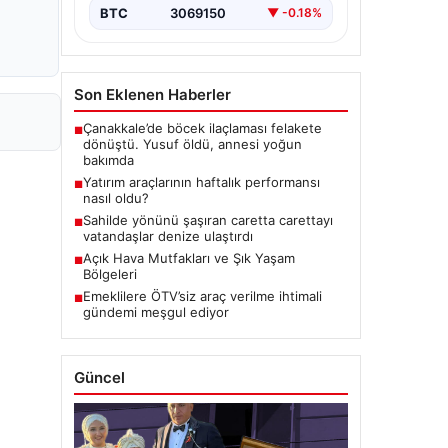
BTC
3069150
▼ -0.18%
Son Eklenen Haberler
Çanakkale’de böcek ilaçlaması felakete
■
dönüştü. Yusuf öldü, annesi yoğun
bakımda
Yatırım araçlarının haftalık performansı
■
nasıl oldu?
Sahilde yönünü şaşıran caretta carettayı
■
vatandaşlar denize ulaştırdı
Açık Hava Mutfakları ve Şık Yaşam
■
Bölgeleri
Emeklilere ÖTV’siz araç verilme ihtimali
■
gündemi meşgul ediyor
Güncel