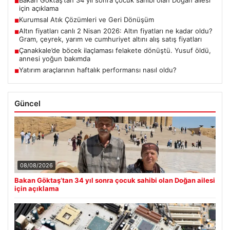
Bakan Göktaş’tan 34 yıl sonra çocuk sahibi olan Doğan ailesi
■
için açıklama
Kurumsal Atık Çözümleri ve Geri Dönüşüm
■
Altın fiyatları canlı 2 Nisan 2026: Altın fiyatları ne kadar oldu?
■
Gram, çeyrek, yarım ve cumhuriyet altını alış satış fiyatları
Çanakkale’de böcek ilaçlaması felakete dönüştü. Yusuf öldü,
■
annesi yoğun bakımda
Yatırım araçlarının haftalık performansı nasıl oldu?
■
Güncel
08/08/2026
Bakan Göktaş’tan 34 yıl sonra çocuk sahibi olan Doğan ailesi
için açıklama