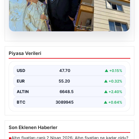
06.08.2026
Çanakkale’de böcek ilaçlaması felakete
Piyasa Verileri
dönüştü. Yusuf öldü, annesi yoğun
bakımda
USD
47.70
▲ +0.15%
EUR
55.20
▲ +0.32%
ALTIN
6648.5
▲ +2.40%
BTC
3089945
▲ +0.64%
Son Eklenen Haberler
Altın fiyatları canlı 2 Nisan 2026: Altın fiyatları ne kadar oldu?
■