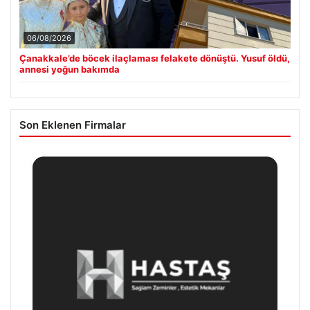
06/08/2026
Çanakkale’de böcek ilaçlaması felakete dönüştü. Yusuf öldü,
annesi yoğun bakımda
Son Eklenen Firmalar