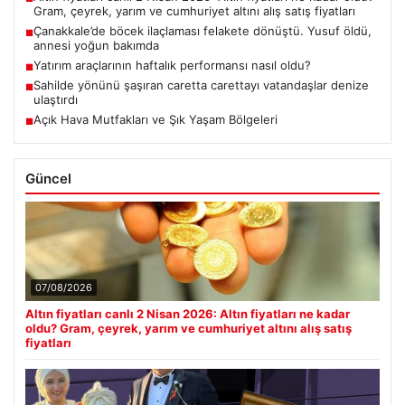
Gram, çeyrek, yarım ve cumhuriyet altını alış satış fiyatları
Çanakkale’de böcek ilaçlaması felakete dönüştü. Yusuf öldü,
■
annesi yoğun bakımda
Yatırım araçlarının haftalık performansı nasıl oldu?
■
Sahilde yönünü şaşıran caretta carettayı vatandaşlar denize
■
ulaştırdı
Açık Hava Mutfakları ve Şık Yaşam Bölgeleri
■
Güncel
07/08/2026
Altın fiyatları canlı 2 Nisan 2026: Altın fiyatları ne kadar
oldu? Gram, çeyrek, yarım ve cumhuriyet altını alış satış
fiyatları