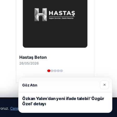
Hastaş Beton
26/05/2026
×
Göz Atın
Özkan Yalım’dan yeni ifade talebi! ‘Özgür
Özel’ detayı
ıyoruz.
Çerez Politikamız
Reddet
Kabul Et