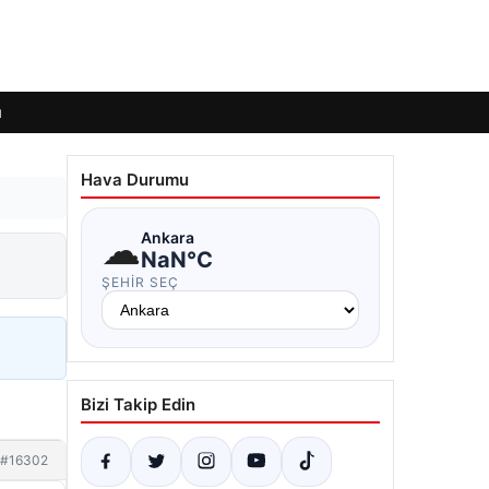
ı
Hava Durumu
☁
Ankara
NaN°C
ŞEHIR SEÇ
Bizi Takip Edin
#16302