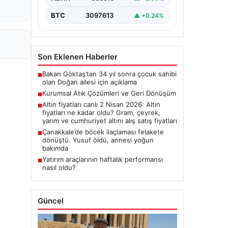
BTC
3097613
▲ +0.24%
Son Eklenen Haberler
Bakan Göktaş’tan 34 yıl sonra çocuk sahibi
■
olan Doğan ailesi için açıklama
Kurumsal Atık Çözümleri ve Geri Dönüşüm
■
Altın fiyatları canlı 2 Nisan 2026: Altın
■
fiyatları ne kadar oldu? Gram, çeyrek,
yarım ve cumhuriyet altını alış satış fiyatları
Çanakkale’de böcek ilaçlaması felakete
■
dönüştü. Yusuf öldü, annesi yoğun
bakımda
Yatırım araçlarının haftalık performansı
■
nasıl oldu?
Güncel