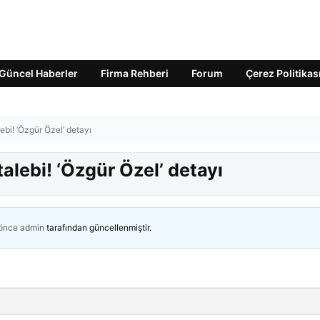
Güncel Haberler
Firma Rehberi
Forum
Çerez Politikas
ebi! ‘Özgür Özel’ detayı
alebi! ‘Özgür Özel’ detayı
 önce
admin
tarafından güncellenmiştir.