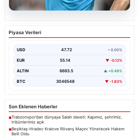
09.08.2026
Beşiktaş-Hradec Kralove Rövanş
Piyasa Verileri
Maçını Yönetecek Hakem Belli Oldu
Beşiktaş ile Hradec Kralove arasında gerçekleştirilecek
UEFA Avrupa Ligi üçüncü eleme turu rövanş
USD
47.72
• 0.00%
karşılaşması…
EUR
55.14
▼ -0.12%
ALTIN
6693.5
▲ +0.49%
BTC
3046548
▼ -1.83%
Son Eklenen Haberler
Trabzonspor’dan dünyaya Salah daveti: Kapımız, şehrimiz,
■
tribünlerimiz açık
Beşiktaş-Hradec Kralove Rövanş Maçını Yönetecek Hakem
■
Belli Oldu